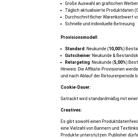
Große Auswahl an grafischen Werbe
Täglich aktualisierte Produktdaten (
Durchschnittlicher Warenkorbwert v
Schnelle und individuelle Betreuung
Provisionsmodell:
Standard:
Neukunde (
10,00%
) Best
Gutscheiner
: Neukunde & Bestandsk
Retargeting
: Neukunde (
5,00%
) Bes
Hinweis: Die Affiliate-Provisionen wer
und nach Ablauf der Retourenperiode be
Cookie-Dauer:
Getrackt wird standardmäßig mit eine
Creatives:
Es gibt sowohl einen Produktdatenfeed, 
eine Vielzahl von Bannern und Textlin
Produkte unterstützen. Publisher dürfe