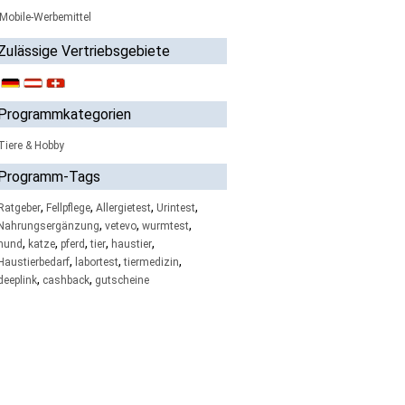
Mobile-Werbemittel
Zulässige Vertriebsgebiete
Programmkategorien
Tiere & Hobby
Programm-Tags
,
,
,
,
Ratgeber
Fellpflege
Allergietest
Urintest
,
,
,
Nahrungsergänzung
vetevo
wurmtest
,
,
,
,
,
hund
katze
pferd
tier
haustier
,
,
,
Haustierbedarf
labortest
tiermedizin
,
,
deeplink
cashback
gutscheine