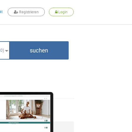
kt
Registrieren
Login
suchen
(
0
)