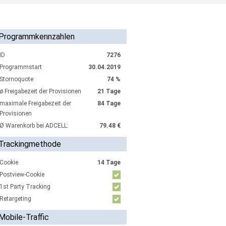
Programmkennzahlen
ID
7276
Programmstart
30.04.2019
Stornoquote
74 %
ø Freigabezeit der Provisionen
21 Tage
maximale Freigabezeit der
84 Tage
Provisionen
Ø Warenkorb bei ADCELL:
79.48 €
Trackingmethode
Cookie
14 Tage
Postview-Cookie
1st Party Tracking
Retargeting
Mobile-Traffic