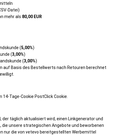
mitteln
CSV-Datei)
on mehr als
80,00 EUR
andskunde (
5,00%
)
unde (
3,00%
)
tandskunde (
3,00%
)
den auf Basis des Bestellwerts nach Retouren berechnet
willigt.
m 14-Tage-Cookie PostClick Cookie.
der täglich aktualisiert wird, einen Linkgenerator und
ks, die unsere strategischen Angebote und beworbenen
n nur die von vetevo bereitgestellten Werbemittel