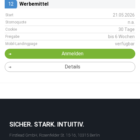
12
Werbemittel
21.05.2026
Start
n.a.
Stornoquote
30 Tage
Cookie
bis 6 Wochen
Freigabe
verfügbar
Mobil-Landingpage
Anmelden
Details
SICHER. STARK. INTUITIV.
Firstlead GmbH, Rosenfelder St. 15-16, 10315 Berlin