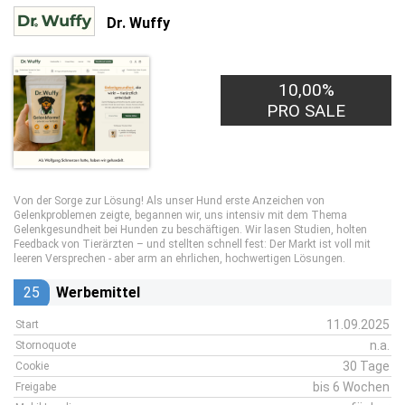
Dr. Wuffy
10,00%
PRO SALE
Von der Sorge zur Lösung! Als unser Hund erste Anzeichen von
Gelenkproblemen zeigte, begannen wir, uns intensiv mit dem Thema
Gelenkgesundheit bei Hunden zu beschäftigen. Wir lasen Studien, holten
Feedback von Tierärzten – und stellten schnell fest: Der Markt ist voll mit
leeren Versprechen - aber arm an ehrlichen, hochwertigen Lösungen.
25
Werbemittel
11.09.2025
Start
n.a.
Stornoquote
30 Tage
Cookie
bis 6 Wochen
Freigabe