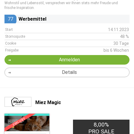
Wohnstil und Lebensstil, versprechen wir Ihnen stets mehr Freude und
frische Inspiration.
77
Werbemittel
14.11.2023
Start
48 %
Stornoquote
30 Tage
Cookie
bis 6 Wochen
Freigabe
Anmelden
Details
Miez Magic
EXKLUSIV
8,00%
PRO SALE