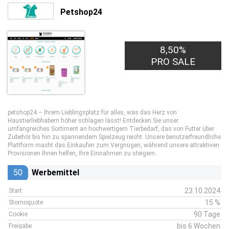
Petshop24
8,50%
PRO SALE
petshop24 – Ihrem Lieblingsplatz für alles, was das Herz von
Haustierliebhabern höher schlagen lässt! Entdecken Sie unser
umfangreiches Sortiment an hochwertigem Tierbedarf, das von Futter über
Zubehör bis hin zu spannendem Spielzeug reicht. Unsere benutzerfreundliche
Plattform macht das Einkaufen zum Vergnügen, während unsere attraktiven
Provisionen Ihnen helfen, Ihre Einnahmen zu steigern.
50
Werbemittel
23.10.2024
Start
15 %
Stornoquote
90 Tage
Cookie
bis 6 Wochen
Freigabe