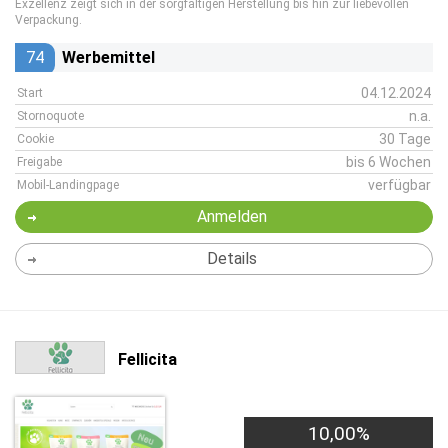
Exzellenz zeigt sich in der sorgfältigen Herstellung bis hin zur liebevollen
Verpackung.
74
Werbemittel
04.12.2024
Start
n.a.
Stornoquote
30 Tage
Cookie
bis 6 Wochen
Freigabe
verfügbar
Mobil-Landingpage
Anmelden
Details
Fellicita
10,00%