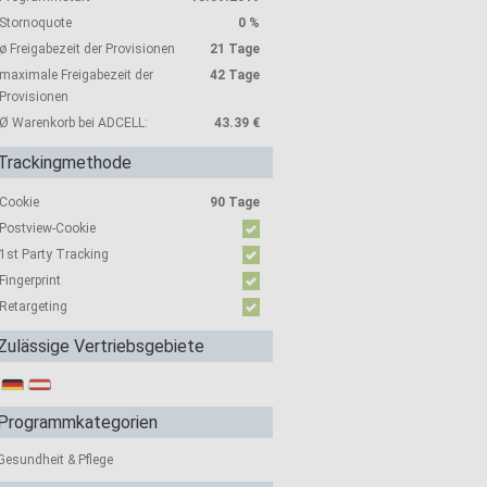
Stornoquote
0 %
ø Freigabezeit der Provisionen
21 Tage
maximale Freigabezeit der
42 Tage
Provisionen
Ø Warenkorb bei ADCELL:
43.39 €
Trackingmethode
Cookie
90 Tage
Postview-Cookie
1st Party Tracking
Fingerprint
Retargeting
Zulässige Vertriebsgebiete
Programmkategorien
Gesundheit & Pflege