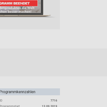
Programmkennzahlen
ID
7716
Programmstart
13.09.2019