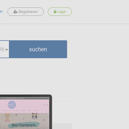
kt
Registrieren
Login
suchen
(
0
)