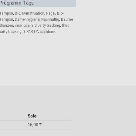
Programm-Tags
,
,
,
,
Tampon
Bio
Menstruation
Regel
Bio-
,
,
,
Tampon
Damenhygiene
Nachhaltig
Bäume
,
,
,
pflanzen
incentive
3rd party tracking
third
,
,
party tracking
3.PARTY
cashback
Sale
15,00 %