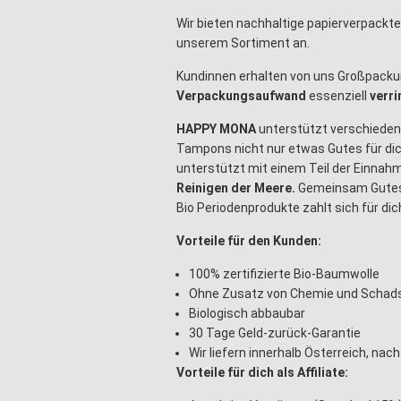
Wir bieten nachhaltige papierverpackte
unserem Sortiment an.
Kundinnen erhalten von uns Großpacku
Verpackungsaufwand
essenziell
verri
HAPPY MONA
unterstützt verschiede
Tampons nicht nur etwas Gutes für dic
unterstützt mit einem Teil der Einnah
Reinigen der Meere.
Gemeinsam Gutes 
Bio Periodenprodukte zahlt sich für dic
Vorteile für den Kunden:
100% zertifizierte Bio-Baumwolle
Ohne Zusatz von Chemie und Schad
Biologisch abbaubar
30 Tage Geld-zurück-Garantie
Wir liefern innerhalb Österreich, nac
Vorteile für dich als Affiliate: