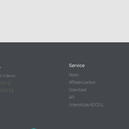
.
Service
News
315 Berlin
Affiliate-Lexikon
3 61-0
Download
83 61-23
API
Unterstütze ADCELL