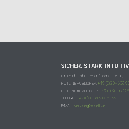
SICHER. STARK. INTUITIV
Firstlead GmbH, Rosenfelder St. 15-16, 10
+49 (0)30 - 609 8
HOTLINE PUBLISHER:
+49 (0)30 - 609 
HOTLINE ADVERTISER:
TELEFAX:
+49 (0)30 - 609 83 61-99
service@adcell.de
E-MAIL: