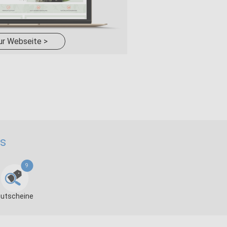
ur Webseite >
cs
9
utscheine