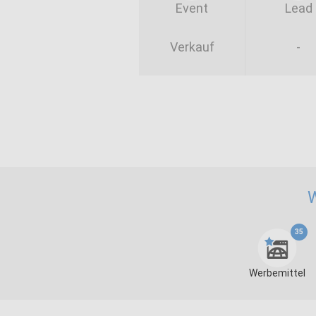
Event
Lead
Verkauf
-
W
35
Werbemittel