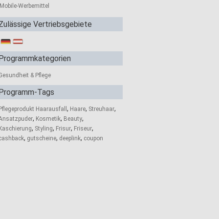
Mobile-Werbemittel
Zulässige Vertriebsgebiete
Programmkategorien
Gesundheit & Pflege
Programm-Tags
,
,
,
Pflegeprodukt Haarausfall
Haare
Streuhaar
,
,
,
Ansatzpuder
Kosmetik
Beauty
,
,
,
,
Kaschierung
Styling
Frisur
Friseur
,
,
,
cashback
gutscheine
deeplink
coupon