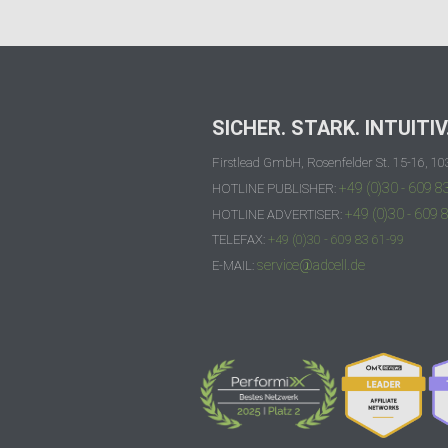
SICHER. STARK. INTUITIV
Firstlead GmbH, Rosenfelder St. 15-16, 10
+49 (0)30 - 609 8
HOTLINE PUBLISHER:
+49 (0)30 - 609 
HOTLINE ADVERTISER:
TELEFAX:
+49 (0)30 - 609 83 61-99
service@adcell.de
E-MAIL: