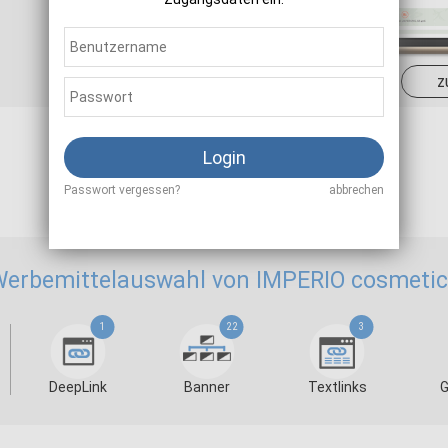
Sale
10,50 - 13,00 %
z
Login
Als Affiliate registrieren
Passwort vergessen?
abbrechen
erbemittelauswahl von IMPERIO cosmeti
1
22
3
DeepLink
Banner
Textlinks
G