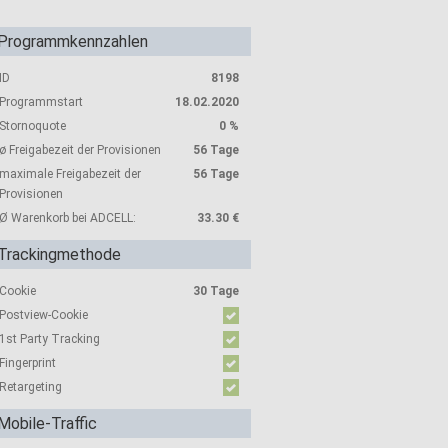
Programmkennzahlen
ID
8198
Programmstart
18.02.2020
Stornoquote
0 %
ø Freigabezeit der Provisionen
56 Tage
maximale Freigabezeit der
56 Tage
Provisionen
Ø Warenkorb bei ADCELL:
33.30 €
Trackingmethode
Cookie
30 Tage
Postview-Cookie
1st Party Tracking
Fingerprint
Retargeting
Mobile-Traffic