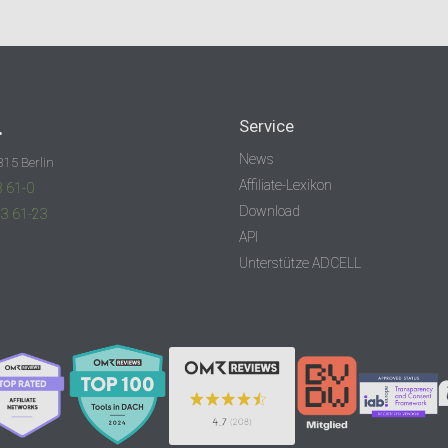
.
Service
News
315 Berlin
Affiliate-Lexikon
3 61-0
Download
83 61-23
API
Unterstütze ADCELL