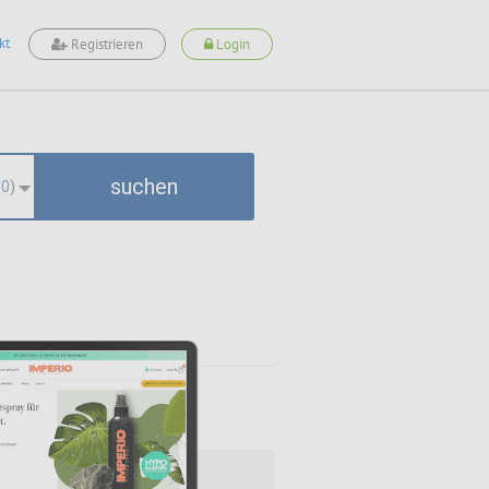
kt
Registrieren
Login
suchen
(
0
)