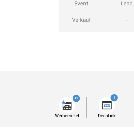
Event
Lead
Verkauf
-
1
41
Werbemittel
DeepLink