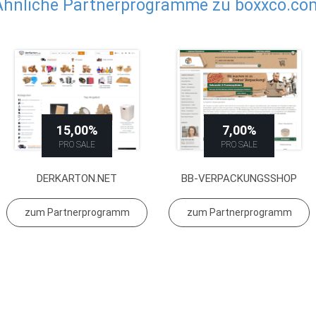
Ähnliche Partnerprogramme zu boxxco.co
15,00%
7,00%
PRO SALE
PRO SALE
DERKARTON.NET
BB-VERPACKUNGSSHOP
zum Partnerprogramm
zum Partnerprogramm