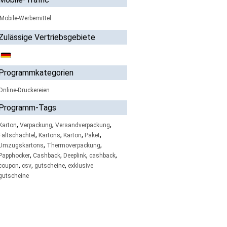
Mobile-Werbemittel
Zulässige Vertriebsgebiete
Programmkategorien
Online-Druckereien
Programm-Tags
,
,
,
Karton
Verpackung
Versandverpackung
,
,
,
,
Faltschachtel
Kartons
Karton
Paket
,
,
Umzugskartons
Thermoverpackung
,
,
,
,
Papphocker
Cashback
Deeplink
cashback
,
,
,
coupon
csv
gutscheine
exklusive
gutscheine