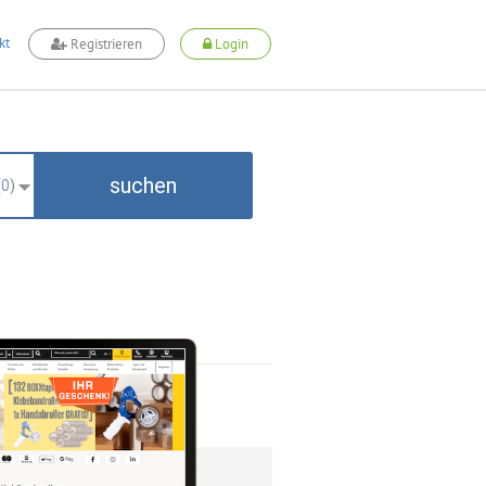
kt
Registrieren
Login
suchen
(
0
)