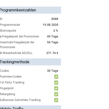
Programmkennzahlen
ID
8588
Programmstart
19.08.2020
Stornoquote
2 %
ø Freigabezeit der Provisionen
40 Tage
maximale Freigabezeit der
56 Tage
Provisionen
Ø Warenkorb bei ADCELL:
271.74 €
Trackingmethode
Cookie
30 Tage
Postview-Cookie
1st Party Tracking
Fingerprint
Retargeting
Exklusives Gutschein-Tracking
Mobile-Traffic