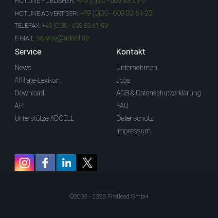
+49 (0)30 - 609 83 61-0
HOTLINE PUBLISHER:
+49 (0)30 - 609 83 61-23
HOTLINE ADVERTISER:
TELEFAX:
+49 (0)30 - 609 83 61-99
service@adcell.de
E-MAIL:
Service
Kontakt
News
Unternehmen
Affiliate-Lexikon
Jobs
Download
AGB & Datenschutzerklärung
API
FAQ
Unterstütze ADCELL
Datenschutz
Impressum
©2003 - 2026 Firstlead GmbH