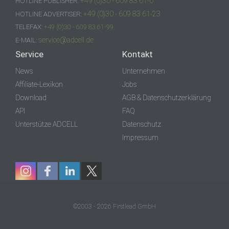
+49 (0)30 - 609 83 61-0
HOTLINE PUBLISHER:
+49 (0)30 - 609 83 61-23
HOTLINE ADVERTISER:
TELEFAX:
+49 (0)30 - 609 83 61-99
service@adcell.de
E-MAIL:
Service
Kontakt
News
Unternehmen
Affiliate-Lexikon
Jobs
Download
AGB & Datenschutzerklärung
API
FAQ
Unterstütze ADCELL
Datenschutz
Impressum
©2003 - 2026 Firstlead GmbH