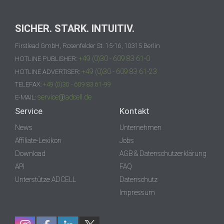
SICHER. STARK. INTUITIV.
Firstlead GmbH, Rosenfelder St. 15-16, 10315 Berlin
+49 (0)30 - 609 83 61-0
HOTLINE PUBLISHER:
+49 (0)30 - 609 83 61-23
HOTLINE ADVERTISER:
TELEFAX:
+49 (0)30 - 609 83 61-99
service@adcell.de
E-MAIL:
Service
Kontakt
News
Unternehmen
Affiliate-Lexikon
Jobs
Download
AGB & Datenschutzerklärung
API
FAQ
Unterstütze ADCELL
Datenschutz
Impressum