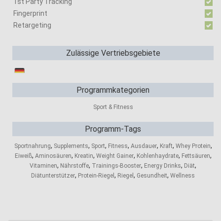
1st Party Tracking
Fingerprint
Retargeting
Zulässige Vertriebsgebiete
Programmkategorien
Sport & Fitness
Programm-Tags
,
,
,
,
,
,
,
Sportnahrung
Supplements
Sport
Fitness
Ausdauer
Kraft
Whey Protein
,
,
,
,
,
,
Eiweiß
Aminosäuren
Kreatin
Weight Gainer
Kohlenhaydrate
Fettsäuren
,
,
,
,
,
Vitaminen
Nährstoffe
Trainings-Booster
Energy Drinks
Diät
,
,
,
,
Diätunterstützer
Protein-Riegel
Riegel
Gesundheit
Wellness