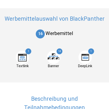
Werbemittelauswahl von BlackPanther
Werbemittel
16
1
14
1
Textlink
Banner
DeepLink
Beschreibung und
Teilnahmebedingungen