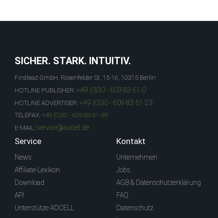
SICHER. STARK. INTUITIV.
Firstlead GmbH, Rosenfelder St. 15-16, 10315 Berlin
+49 (0)30 - 609 83 61-0
HOTLINE PUBLISHER:
+49 (0)30 - 609 83 61-23
HOTLINE ADVERTISER:
TELEFAX:
+49 (0)30 - 609 83 61-99
service@adcell.de
E-MAIL:
Service
Kontakt
News
Unternehmen
Affiliate-Lexikon
Jobs
Download
AGB & Datenschutzerklärung
API
FAQ
Unterstütze ADCELL
Datenschutz