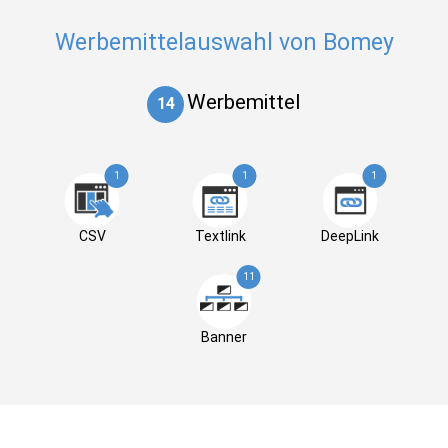
Werbemittelauswahl von Bomey
Werbemittel
14
1
1
1
CSV
Textlink
DeepLink
11
Banner