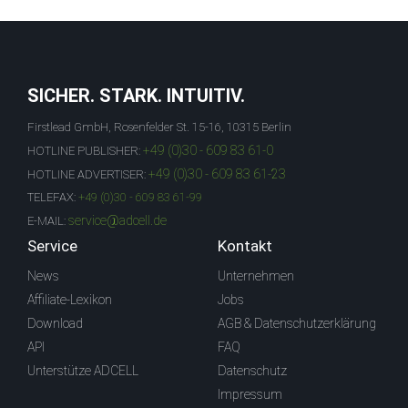
SICHER. STARK. INTUITIV.
Firstlead GmbH, Rosenfelder St. 15-16, 10315 Berlin
+49 (0)30 - 609 83 61-0
HOTLINE PUBLISHER:
+49 (0)30 - 609 83 61-23
HOTLINE ADVERTISER:
TELEFAX:
+49 (0)30 - 609 83 61-99
service@adcell.de
E-MAIL:
Service
Kontakt
News
Unternehmen
Affiliate-Lexikon
Jobs
Download
AGB & Datenschutzerklärung
API
FAQ
Unterstütze ADCELL
Datenschutz
Impressum