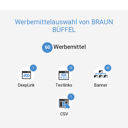
Werbemittelauswahl von BRAUN
BÜFFEL
Werbemittel
60
1
13
45
DeepLink
Textlinks
Banner
1
CSV