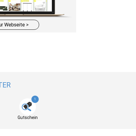
ur Webseite >
TER
1
Gutschein