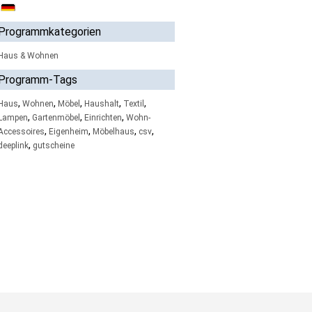
Programmkategorien
Haus & Wohnen
Programm-Tags
,
,
,
,
,
Haus
Wohnen
Möbel
Haushalt
Textil
,
,
,
Lampen
Gartenmöbel
Einrichten
Wohn-
,
,
,
,
Accessoires
Eigenheim
Möbelhaus
csv
,
deeplink
gutscheine