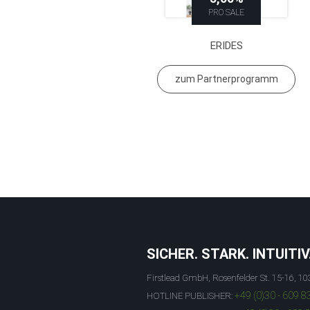
PRO SALE
ERIDES
zum Partnerprogramm
SICHER. STARK. INTUITIV
Firstlead GmbH, Rosenfelder St. 15-16, 10
+49 (0)30 - 609 8
HOTLINE PUBLISHER: