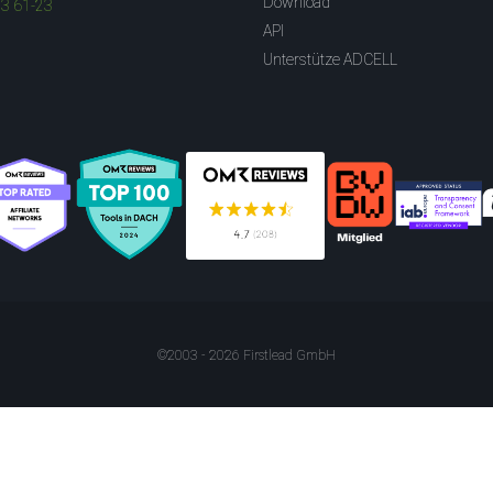
Download
83 61-23
API
Unterstütze ADCELL
©2003 - 2026 Firstlead GmbH