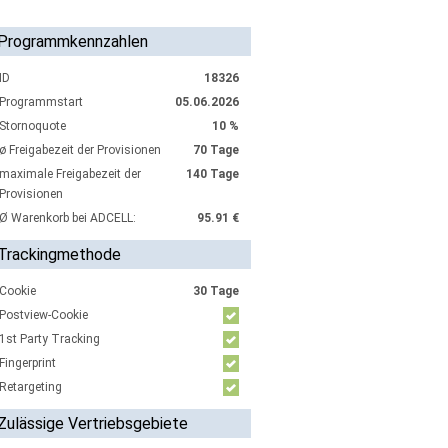
Programmkennzahlen
ID
18326
Programmstart
05.06.2026
Stornoquote
10 %
ø Freigabezeit der Provisionen
70 Tage
maximale Freigabezeit der
140 Tage
Provisionen
Ø Warenkorb bei ADCELL:
95.91 €
Trackingmethode
Cookie
30 Tage
Postview-Cookie
1st Party Tracking
Fingerprint
Retargeting
Zulässige Vertriebsgebiete