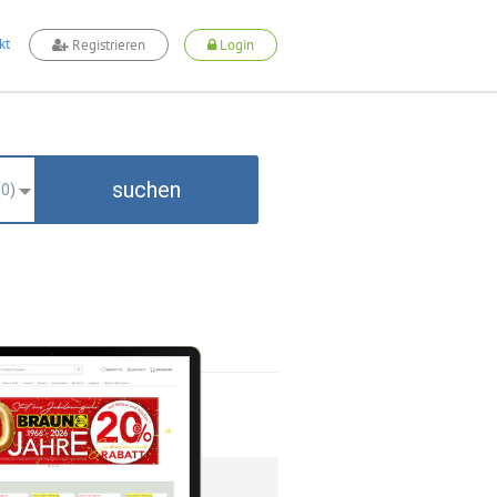
kt
Registrieren
Login
suchen
(
0
)