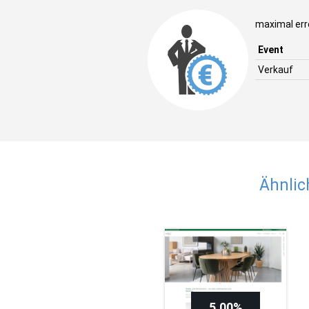
maximal err
Event
Verkauf
Ähnli
5,00%