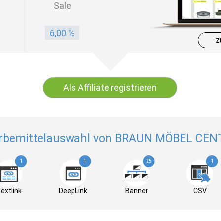
Sale
6,00 %
z
Als Affiliate registrieren
rbemittelauswahl von BRAUN MÖBEL CEN
1
1
25
1
extlink
DeepLink
Banner
CSV