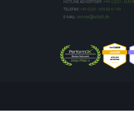
+49 (0)30 - 609 
HOTLINE ADVERTISER:
TELEFAX:
+49 (0)30 - 609 83 61-99
service@adcell.de
E-MAIL: