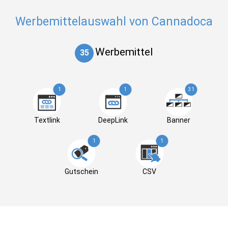
Werbemittelauswahl von Cannadoca
Werbemittel
35
1
1
31
Textlink
DeepLink
Banner
1
1
Gutschein
CSV