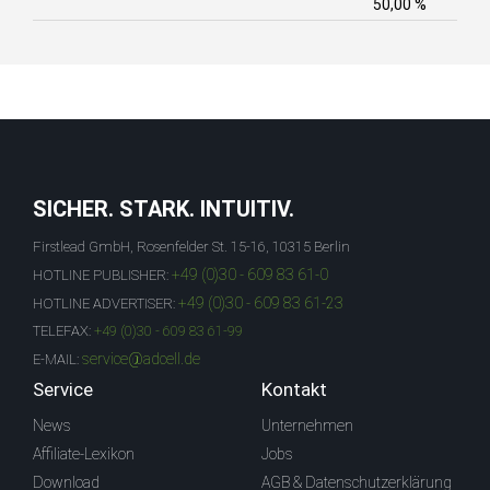
50,00 %
SICHER. STARK. INTUITIV.
Firstlead GmbH, Rosenfelder St. 15-16, 10315 Berlin
+49 (0)30 - 609 83 61-0
HOTLINE PUBLISHER:
+49 (0)30 - 609 83 61-23
HOTLINE ADVERTISER:
TELEFAX:
+49 (0)30 - 609 83 61-99
service@adcell.de
E-MAIL:
Service
Kontakt
News
Unternehmen
Affiliate-Lexikon
Jobs
Download
AGB & Datenschutzerklärung