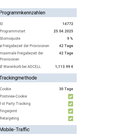
Programmkennzahlen
ID
14772
Programmstart
25.04.2025
Stornoquote
9 %
ø Freigabezeit der Provisionen
42 Tage
maximale Freigabezeit der
42 Tage
Provisionen
Ø Warenkorb bei ADCELL:
1,113.99 €
Trackingmethode
Cookie
30 Tage
Postview-Cookie
1st Party Tracking
Fingerprint
Retargeting
Mobile-Traffic