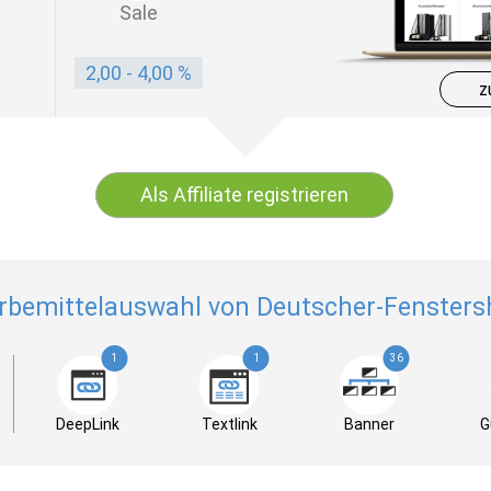
Sale
2,00 - 4,00 %
z
Als Affiliate registrieren
rbemittelauswahl von Deutscher-Fensters
1
1
36
DeepLink
Textlink
Banner
G