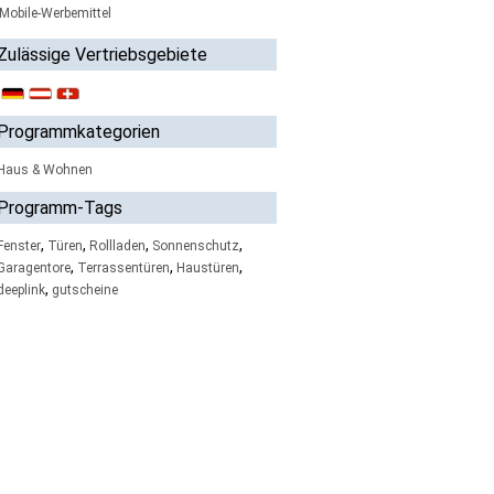
Mobile-Werbemittel
Zulässige Vertriebsgebiete
Programmkategorien
Haus & Wohnen
Programm-Tags
,
,
,
,
Fenster
Türen
Rollladen
Sonnenschutz
,
,
,
Garagentore
Terrassentüren
Haustüren
,
deeplink
gutscheine