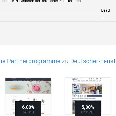
eichbare Provisionen bei Deutscher-Fenstershop:
Lead
-
he Partnerprogramme zu Deutscher-Fens
6,00%
5,00%
PRO SALE
PRO SALE