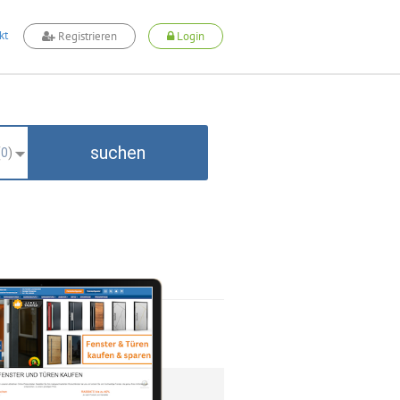
kt
Registrieren
Login
suchen
(
0
)