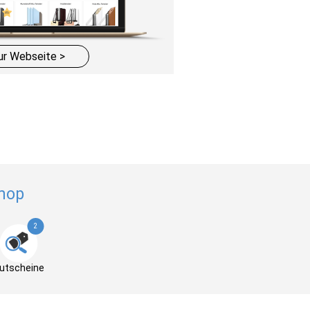
ur Webseite >
hop
2
utscheine