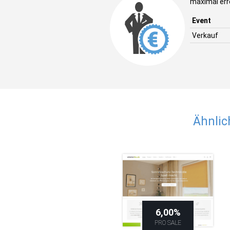
maximal err
Event
Verkauf
Ähnlic
6,00%
PRO SALE