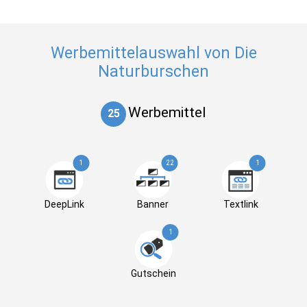
Werbemittelauswahl von Die
Naturburschen
Werbemittel
25
1
22
1
DeepLink
Banner
Textlink
1
Gutschein