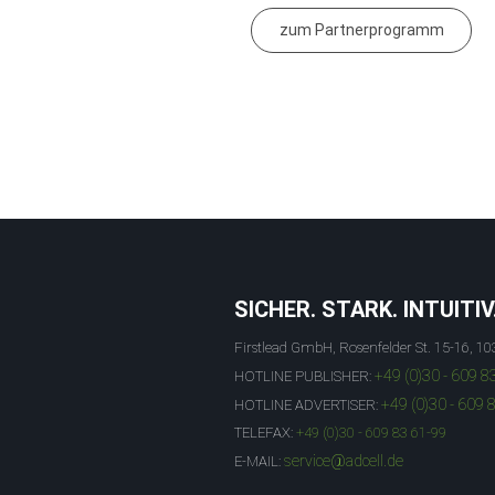
zum Partnerprogramm
SICHER. STARK. INTUITIV
Firstlead GmbH, Rosenfelder St. 15-16, 10
+49 (0)30 - 609 8
HOTLINE PUBLISHER:
+49 (0)30 - 609 
HOTLINE ADVERTISER:
TELEFAX:
+49 (0)30 - 609 83 61-99
service@adcell.de
E-MAIL: