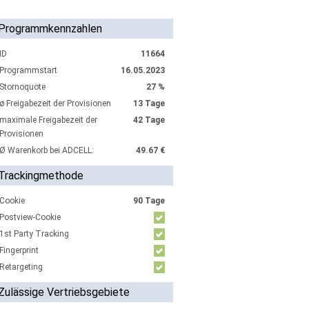
Programmkennzahlen
ID
11664
Programmstart
16.05.2023
Stornoquote
27 %
ø Freigabezeit der Provisionen
13 Tage
maximale Freigabezeit der
42 Tage
Provisionen
Ø Warenkorb bei ADCELL:
49.67 €
Trackingmethode
Cookie
90 Tage
Postview-Cookie
1st Party Tracking
Fingerprint
Retargeting
Zulässige Vertriebsgebiete