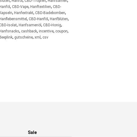
,
,
,
,
Blüten
Hanföl
CBD-Tropfen
Hanfsamen
,
,
,
Hanföl
CBD-Vape
Hanftextilien
CBD-
,
,
,
Kapseln
Hanfextrakt
CBD-Badebomben
,
,
,
Hanflebensmittel
CBD-Hanföl
Hanfblüten
,
,
,
CBD-Isolat
Hanfsamenöl
CBD-Honig
,
,
,
,
Hanfsnacks
cashback
incentive
coupon
,
,
,
deeplink
gutscheine
xml
csv
Sale