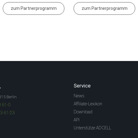
zum Partnerprogramm
zum Partnerprogramm
.
Service
News
315 Berlin
Affiliate-Lexikon
3 61-0
Download
83 61-23
API
Unterstütze ADCELL