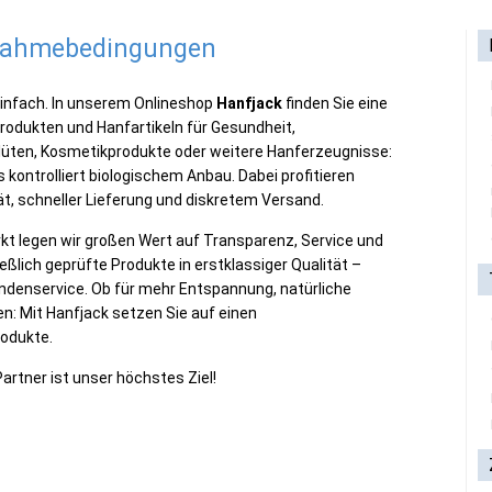
lnahmebedingungen
einfach. In unserem Onlineshop
Hanfjack
finden Sie eine
odukten und Hanfartikeln für Gesundheit,
Blüten, Kosmetikprodukte oder weitere Hanferzeugnisse:
s kontrolliert biologischem Anbau. Dabei profitieren
t, schneller Lieferung und diskretem Versand.
rkt legen wir großen Wert auf Transparenz, Service und
eßlich geprüfte Produkte in erstklassiger Qualität –
ndenservice. Ob für mehr Entspannung, natürliche
n: Mit Hanfjack setzen Sie auf einen
rodukte.
artner ist unser höchstes Ziel!