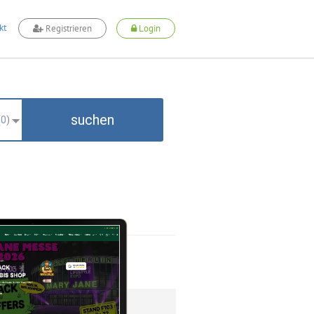
kt
Registrieren
Login
suchen
(
0
)