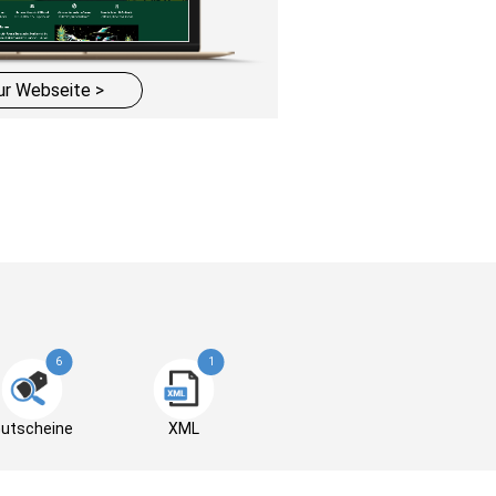
ur Webseite >
6
1
utscheine
XML