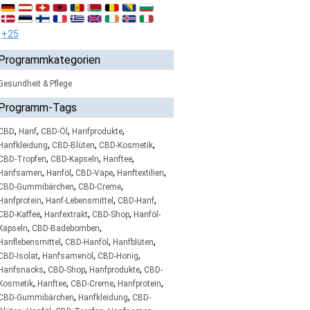
+25
Programmkategorien
Gesundheit & Pflege
Programm-Tags
,
,
,
,
CBD
Hanf
CBD-Öl
Hanfprodukte
,
,
,
Hanfkleidung
CBD-Blüten
CBD-Kosmetik
,
,
,
CBD-Tropfen
CBD-Kapseln
Hanftee
,
,
,
,
Hanfsamen
Hanföl
CBD-Vape
Hanftextilien
,
,
CBD-Gummibärchen
CBD-Creme
,
,
,
Hanfprotein
Hanf-Lebensmittel
CBD-Hanf
,
,
,
CBD-Kaffee
Hanfextrakt
CBD-Shop
Hanföl-
,
,
Kapseln
CBD-Badebomben
,
,
,
Hanflebensmittel
CBD-Hanföl
Hanfblüten
,
,
,
CBD-Isolat
Hanfsamenöl
CBD-Honig
,
,
,
Hanfsnacks
CBD-Shop
Hanfprodukte
CBD-
,
,
,
,
Kosmetik
Hanftee
CBD-Creme
Hanfprotein
,
,
CBD-Gummibärchen
Hanfkleidung
CBD-