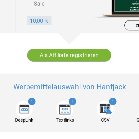
Sale
10,00 %
z
Als Affiliate registrieren
Werbemittelauswahl von Hanfjack
1
3
1
DeepLink
Textlinks
CSV
G