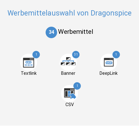
Werbemittelauswahl von Dragonspice
Werbemittel
34
1
31
1
Textlink
Banner
DeepLink
1
CSV