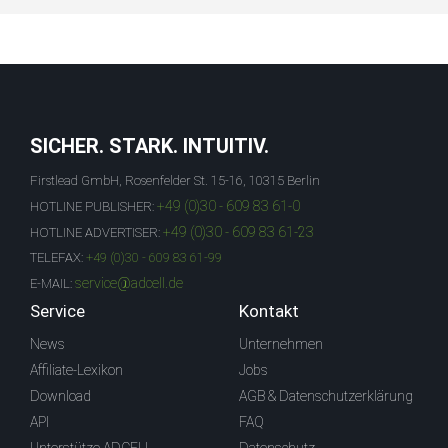
SICHER. STARK. INTUITIV.
Firstlead GmbH, Rosenfelder St. 15-16, 10315 Berlin
+49 (0)30 - 609 83 61-0
HOTLINE PUBLISHER:
+49 (0)30 - 609 83 61-23
HOTLINE ADVERTISER:
TELEFAX:
+49 (0)30 - 609 83 61-99
service@adcell.de
E-MAIL:
Service
Kontakt
News
Unternehmen
Affiliate-Lexikon
Jobs
Download
AGB & Datenschutzerklärung
API
FAQ