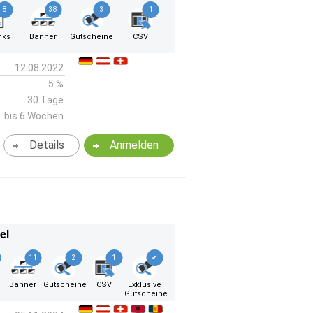
8
38
3
1
nks
Banner
Gutscheine
CSV
12.08.2022
5 %
30 Tage
bis 6 Wochen
Details
Anmelden
el
11
2
1
✔
Banner
Gutscheine
CSV
Exklusive
Gutscheine