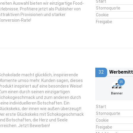
Start
breiten Auswahl bieten wir einzigartige Food-
Stornoquote
Erlebnisse. Profitiere jetzt als Publisher von
attraktiven Provisionen und starker
Cookie
Conversion-Rate!
Freigabe
32
Werbemitt
Schokolade macht glücklich, inspirierende
Momente umso mehr. Kunden sagen, dieses
25
Produkt inspiriert auf eine besondere Weise!
Zum einen durch seinen einzigartigen
Banner
Schokogeschmack und zum anderen durch
seine individuelleren Botschaften. Ein
Start
Glückskeks, der innen wie außen überzeugt!
Stornoquote
Der erste Glückskeks mit Schokogeschmack
und Botschaften, die Herz und Seele
Cookie
erreichen. Jetzt Bewerben!
Freigabe