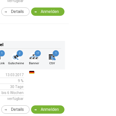
verfügbar
Details
Anmelden
el
1
2
17
1
ink
Gutscheine
Banner
CSV
13.03.2017
9 %
30 Tage
bis 6 Wochen
verfügbar
Details
Anmelden