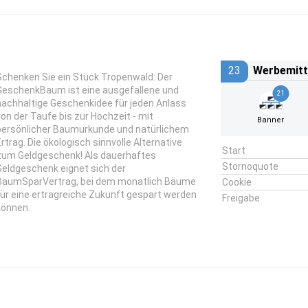
23
Werbemitt
Schenken Sie ein Stück Tropenwald: Der
GeschenkBaum ist eine ausgefallene und
21
nachhaltige Geschenkidee für jeden Anlass
von der Taufe bis zur Hochzeit - mit
Banner
persönlicher Baumurkunde und natürlichem
Ertrag. Die ökologisch sinnvolle Alternative
Start
zum Geldgeschenk! Als dauerhaftes
Stornoquote
Geldgeschenk eignet sich der
BaumSparVertrag, bei dem monatlich Bäume
Cookie
für eine ertragreiche Zukunft gespart werden
Freigabe
können.