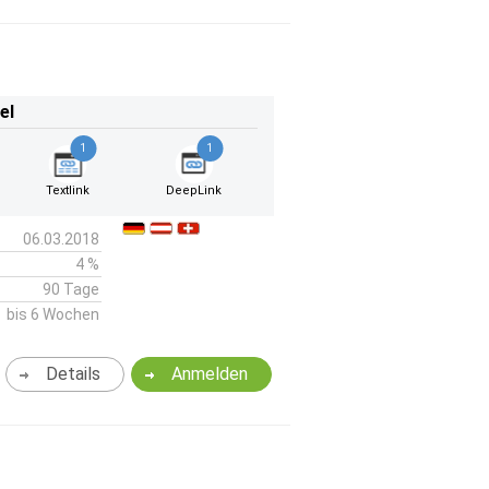
el
1
1
Textlink
DeepLink
06.03.2018
4 %
90 Tage
bis 6 Wochen
Details
Anmelden