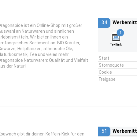
34
Werbemitt
Dragonspice ist ein Online-Shop mit großer
Auswahl an Naturwaren und sinnlichen
1
Erlebnismitteln. Wir bieten Ihnen ein
umfangreiches Sortiment an: BIO Kräuter,
Textlink
Gewürze, Heilpflanzen, ätherische Öle,
Naturkosmetik, Tee und vieles mehr.
Start
Dragonspice Naturwaren: Qualität und Vielfalt
Stornoquote
aus der Natur!
Cookie
Freigabe
51
Werbemitt
Koawach gibt dir deinen Koffein-Kick für den