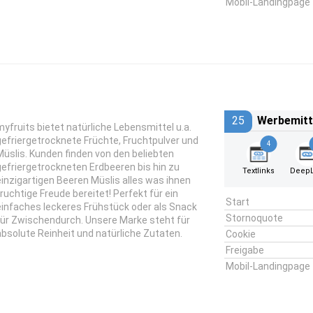
Mobil-Landingpage
25
Werbemitt
myfruits bietet natürliche Lebensmittel u.a.
gefriergetrocknete Früchte, Fruchtpulver und
4
Müslis. Kunden finden von den beliebten
gefriergetrockneten Erdbeeren bis hin zu
Textlinks
DeepL
einzigartigen Beeren Müslis alles was ihnen
fruchtige Freude bereitet! Perfekt für ein
Start
einfaches leckeres Frühstück oder als Snack
Stornoquote
für Zwischendurch. Unsere Marke steht für
absolute Reinheit und natürliche Zutaten.
Cookie
Freigabe
Mobil-Landingpage