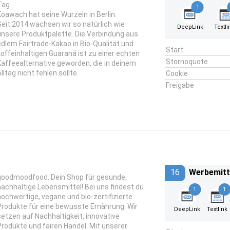
Tag
1
Koawach hat seine Wurzeln in Berlin.
Seit 2014 wachsen wir so natürlich wie
DeepLink
Textli
unsere Produktpalette. Die Verbindung aus
edlem Fairtrade-Kakao in Bio-Qualität und
Start
koffeinhaltigen Guaraná ist zu einer echten
Stornoquote
Kaffeealternative geworden, die in deinem
lltag nicht fehlen sollte.
Cookie
Freigabe
16
Werbemitt
goodmoodfood. Dein Shop für gesunde,
nachhaltige Lebensmittel! Bei uns findest du
1
1
hochwertige, vegane und bio-zertifizierte
Produkte für eine bewusste Ernährung. Wir
DeepLink
Textlink
setzen auf Nachhaltigkeit, innovative
Produkte und fairen Handel. Mit unserer