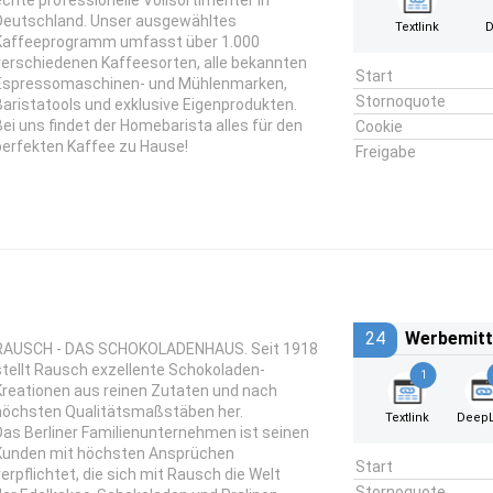
echte professionelle Vollsortimenter in
Deutschland. Unser ausgewähltes
Textlink
D
Kaffeeprogramm umfasst über 1.000
verschiedenen Kaffeesorten, alle bekannten
Start
Espressomaschinen- und Mühlenmarken,
Stornoquote
Baristatools und exklusive Eigenprodukten.
Bei uns findet der Homebarista alles für den
Cookie
perfekten Kaffee zu Hause!
Freigabe
24
Werbemitt
RAUSCH - DAS SCHOKOLADENHAUS. Seit 1918
stellt Rausch exzellente Schokoladen-
1
Kreationen aus reinen Zutaten und nach
höchsten Qualitätsmaßstäben her.
Textlink
DeepL
Das Berliner Familienunternehmen ist seinen
Kunden mit höchsten Ansprüchen
Start
verpflichtet, die sich mit Rausch die Welt
Stornoquote