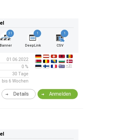
el
31
1
1
Banner
DeepLink
CSV
01.06.2022
+31
0 %
30 Tage
bis 6 Wochen
Details
Anmelden
el