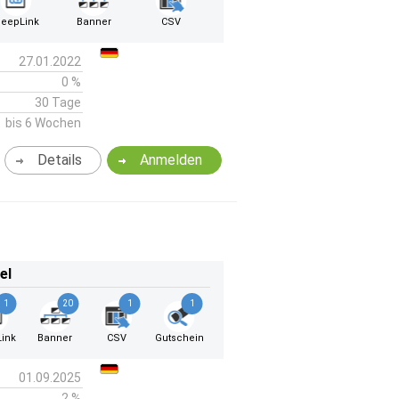
eepLink
Banner
CSV
27.01.2022
0 %
30 Tage
bis 6 Wochen
Details
Anmelden
el
1
20
1
1
ink
Banner
CSV
Gutschein
01.09.2025
2 %