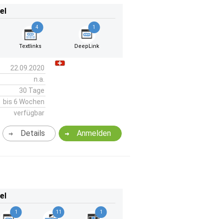
el
4
1
Textlinks
DeepLink
22.09.2020
n.a.
30 Tage
bis 6 Wochen
verfügbar
Details
Anmelden
el
1
11
1