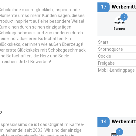
17
Werbemitt
Schokolade macht glücklich, inspirierende
Momente umso mehr. Kunden sagen, dieses
12
Produkt inspiriert auf eine besondere Weise!
Zum einen durch seinen einzigartigen
Banner
Schokogeschmack und zum anderen durch
seine individuelleren Botschaften. Ein
Start
Glückskeks, der innen wie außen überzeugt!
Stornoquote
Der erste Glückskeks mit Schokogeschmack
und Botschaften, die Herz und Seele
Cookie
erreichen. Jetzt Bewerben!
Freigabe
Mobil-Landingpage
p
14
Werbemitt
Espressissimo.de ist das Original im Kaffee-
Onlinehandel seit 2003. Wir sind der einzige
1