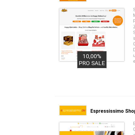
10,00%
PRO SALE
Espressissimo Sho