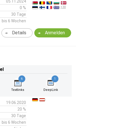
05.11.2024
+30
0 %
30 Tage
bis 6 Wochen
Details
Anmelden
el
6
1
Textlinks
DeepLink
19.06.2020
20 %
30 Tage
bis 6 Wochen