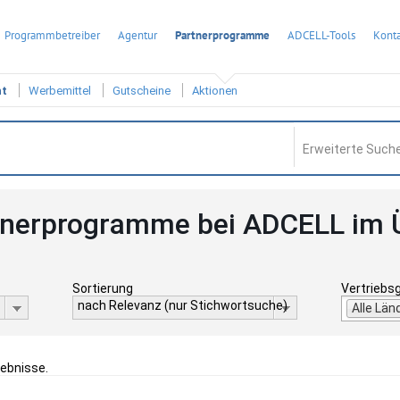
Programmbetreiber
Agentur
Partnerprogramme
ADCELL-Tools
Konta
ht
Werbemittel
Gutscheine
Aktionen
Erweiterte Suche
tnerprogramme bei ADCELL im 
Sortierung
Vertriebs
nach Relevanz (nur Stichwortsuche)
Alle Län
gebnisse.