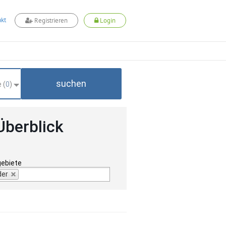
kt
Registrieren
Login
suchen
 (
0
)
Überblick
gebiete
der