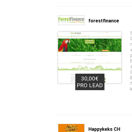
forestfinance
30,00€
PRO LEAD
Happykeks CH