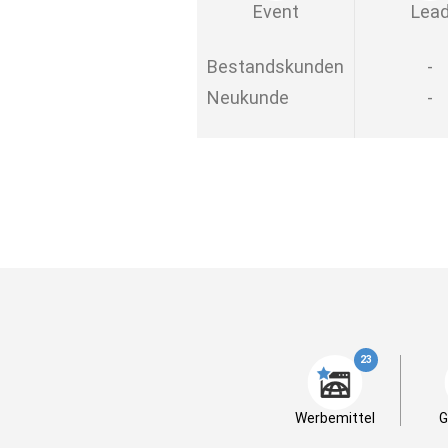
Event
Lea
Bestandskunden
-
Neukunde
-
23
Werbemittel
G