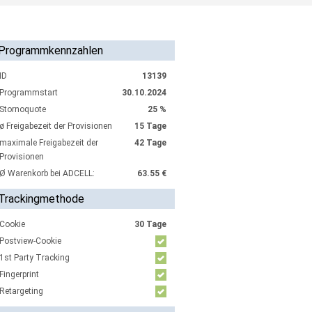
Programmkennzahlen
ID
13139
Programmstart
30.10.2024
Stornoquote
25 %
ø Freigabezeit der Provisionen
15 Tage
maximale Freigabezeit der
42 Tage
Provisionen
Ø Warenkorb bei ADCELL:
63.55 €
Trackingmethode
Cookie
30 Tage
Postview-Cookie
1st Party Tracking
Fingerprint
Retargeting