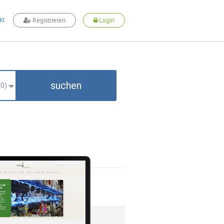
kt
Registrieren
Login
suchen
(
0
)