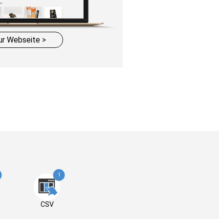
ur Webseite >
1
CSV