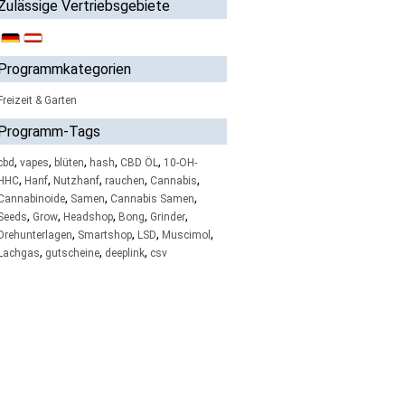
Zulässige Vertriebsgebiete
Programmkategorien
Freizeit & Garten
Programm-Tags
,
,
,
,
,
cbd
vapes
blüten
hash
CBD ÖL
10-OH-
,
,
,
,
,
HHC
Hanf
Nutzhanf
rauchen
Cannabis
,
,
,
Cannabinoide
Samen
Cannabis Samen
,
,
,
,
,
Seeds
Grow
Headshop
Bong
Grinder
,
,
,
,
Drehunterlagen
Smartshop
LSD
Muscimol
,
,
,
Lachgas
gutscheine
deeplink
csv