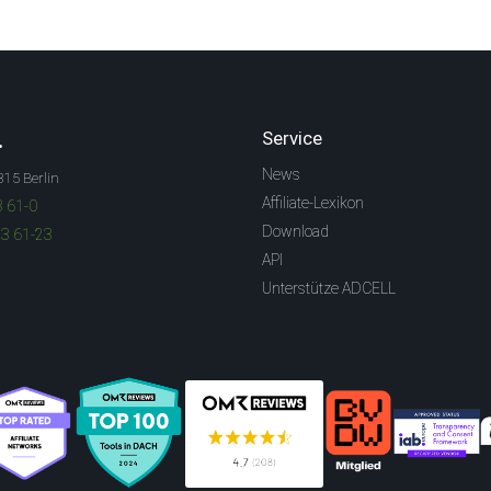
.
Service
News
315 Berlin
Affiliate-Lexikon
3 61-0
Download
83 61-23
API
Unterstütze ADCELL