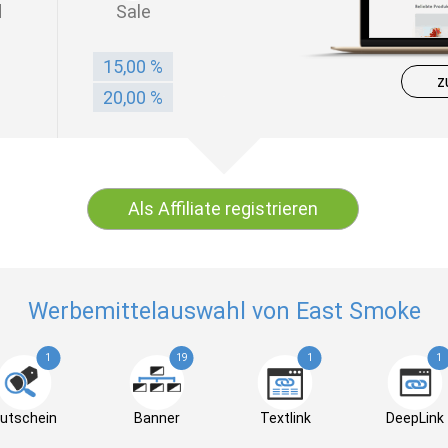
d
Sale
15,00 %
z
20,00 %
Als Affiliate registrieren
Werbemittelauswahl von East Smoke
1
19
1
1
utschein
Banner
Textlink
DeepLink