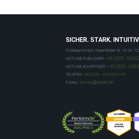
SICHER. STARK. INTUITIV
Firstlead GmbH, Rosenfelder St. 15-16, 10
+49 (0)30 - 609 8
HOTLINE PUBLISHER:
+49 (0)30 - 609 
HOTLINE ADVERTISER:
TELEFAX:
+49 (0)30 - 609 83 61-99
service@adcell.de
E-MAIL: