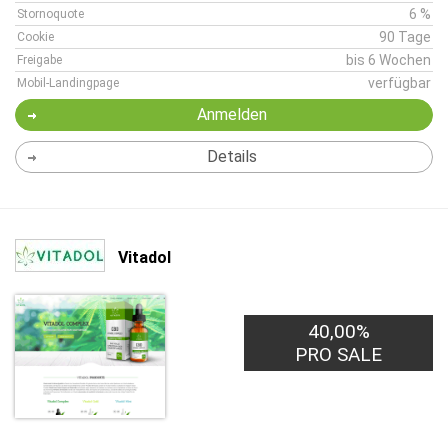
6 %
Stornoquote
90 Tage
Cookie
bis 6 Wochen
Freigabe
verfügbar
Mobil-Landingpage
Anmelden
Details
Vitadol
40,00%
PRO SALE