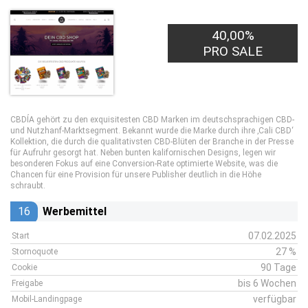
40,00%
PRO SALE
CBDÍA gehört zu den exquisitesten CBD Marken im deutschsprachigen CBD-
und Nutzhanf-Marktsegment. Bekannt wurde die Marke durch ihre ‚Cali CBD‘
Kollektion, die durch die qualitativsten CBD-Blüten der Branche in der Presse
für Aufruhr gesorgt hat. Neben bunten kalifornischen Designs, legen wir
besonderen Fokus auf eine Conversion-Rate optimierte Website, was die
Chancen für eine Provision für unsere Publisher deutlich in die Höhe
schraubt.
16
Werbemittel
07.02.2025
Start
27 %
Stornoquote
90 Tage
Cookie
bis 6 Wochen
Freigabe
verfügbar
Mobil-Landingpage