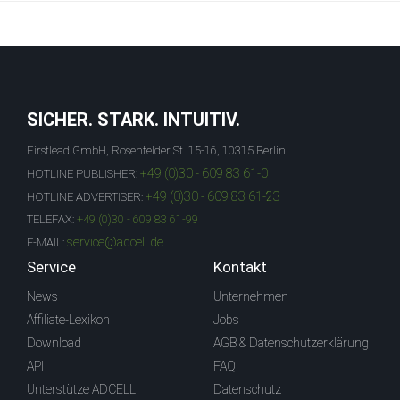
SICHER. STARK. INTUITIV.
Firstlead GmbH, Rosenfelder St. 15-16, 10315 Berlin
+49 (0)30 - 609 83 61-0
HOTLINE PUBLISHER:
+49 (0)30 - 609 83 61-23
HOTLINE ADVERTISER:
TELEFAX:
+49 (0)30 - 609 83 61-99
service@adcell.de
E-MAIL:
Service
Kontakt
News
Unternehmen
Affiliate-Lexikon
Jobs
Download
AGB & Datenschutzerklärung
API
FAQ
Unterstütze ADCELL
Datenschutz