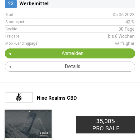
23
Werbemittel
05.06.2023
Start
42 %
Stornoquote
30 Tage
Cookie
bis 6 Wochen
Freigabe
verfügbar
Mobil-Landingpage
Anmelden
Details
Nine Realms CBD
35,00%
PRO SALE