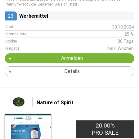
Premium-Produkte. Bewerben Sie sich jetzt!
23
Werbemittel
30.10.2024
Start
25 %
Stornoquote
30 Tage
Cookie
bis 6 Wochen
Freigabe
Anmelden
Details
Nature of Spirit
20,00%
PRO SALE