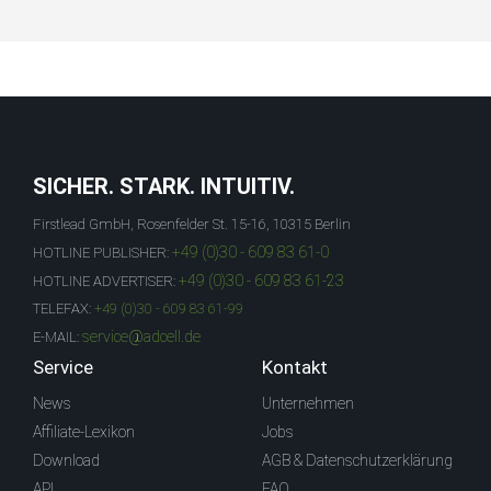
SICHER. STARK. INTUITIV.
Firstlead GmbH, Rosenfelder St. 15-16, 10315 Berlin
+49 (0)30 - 609 83 61-0
HOTLINE PUBLISHER:
+49 (0)30 - 609 83 61-23
HOTLINE ADVERTISER:
TELEFAX:
+49 (0)30 - 609 83 61-99
service@adcell.de
E-MAIL:
Service
Kontakt
News
Unternehmen
Affiliate-Lexikon
Jobs
Download
AGB & Datenschutzerklärung
API
FAQ