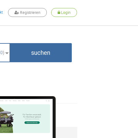
kt
Registrieren
Login
suchen
(
0
)