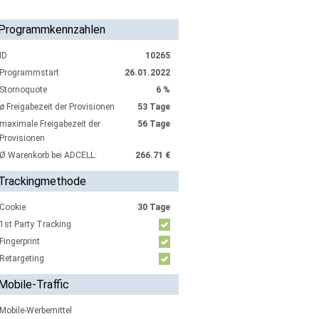
Programmkennzahlen
ID
10265
Programmstart
26.01.2022
Stornoquote
6 %
ø Freigabezeit der Provisionen
53 Tage
maximale Freigabezeit der
56 Tage
Provisionen
Ø Warenkorb bei ADCELL:
266.71 €
Trackingmethode
Cookie
30 Tage
1st Party Tracking
Fingerprint
Retargeting
Mobile-Traffic
Mobile-Werbemittel