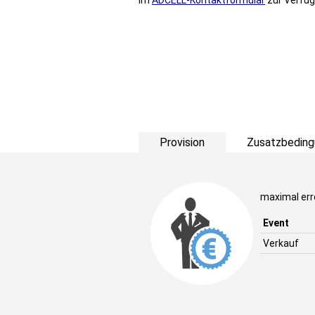
im
ADCELL-Kontaktformular
zur Verfüg
Provision
Zusatzbeding
maximal erre
Event
Verkauf