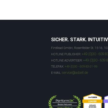
SICHER. STARK. INTUITIV
Firstlead GmbH, Rosenfelder St. 15-16, 10
+49 (0)30 - 609 8
HOTLINE PUBLISHER:
+49 (0)30 - 609 
HOTLINE ADVERTISER:
TELEFAX:
+49 (0)30 - 609 83 61-99
service@adcell.de
E-MAIL: