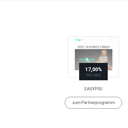
17,00%
PRO SALE
EASYPISI
zum Partnerprogramm