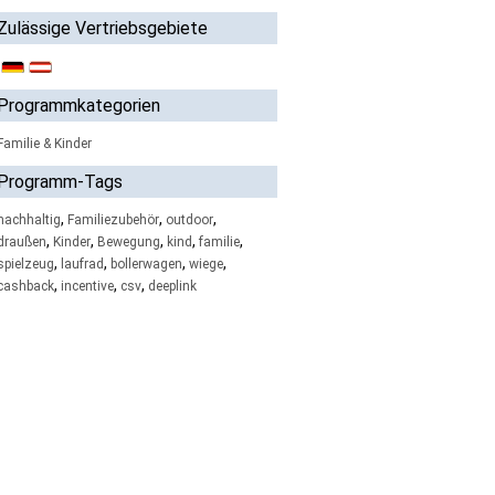
Zulässige Vertriebsgebiete
Programmkategorien
Familie & Kinder
Programm-Tags
,
,
,
nachhaltig
Familiezubehör
outdoor
,
,
,
,
,
draußen
Kinder
Bewegung
kind
familie
,
,
,
,
spielzeug
laufrad
bollerwagen
wiege
,
,
,
cashback
incentive
csv
deeplink