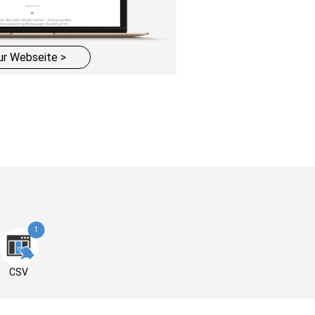
ur Webseite >
1
CSV