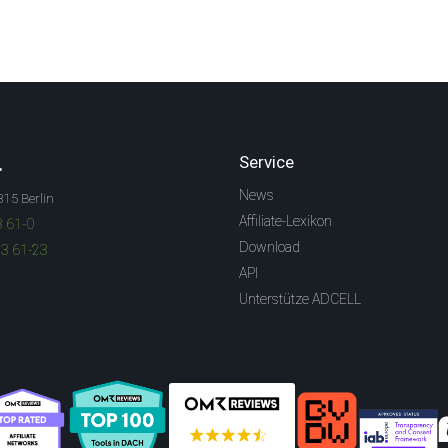
.
Service
News
315 Berlin
Affiliate-Lexikon
3 61-0
Download
83 61-23
API
Unterstütze ADCELL