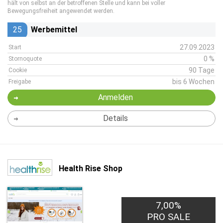
hält von selbst an der betroffenen Stelle und kann bei voller
Bewegungsfreiheit angewendet werden.
25
Werbemittel
27.09.2023
Start
0 %
Stornoquote
90 Tage
Cookie
bis 6 Wochen
Freigabe
Anmelden
Details
Health Rise Shop
7,00%
PRO SALE