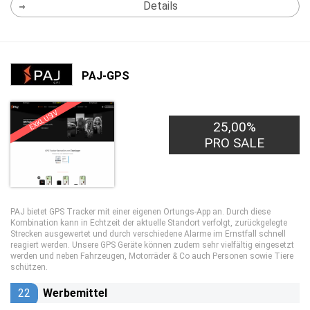
Details
PAJ-GPS
EXKLUSIV
25,00%
PRO SALE
PAJ bietet GPS Tracker mit einer eigenen Ortungs-App an. Durch diese
Kombination kann in Echtzeit der aktuelle Standort verfolgt, zurückgelegte
Strecken ausgewertet und durch verschiedene Alarme im Ernstfall schnell
reagiert werden. Unsere GPS Geräte können zudem sehr vielfältig eingesetzt
werden und neben Fahrzeugen, Motorräder & Co auch Personen sowie Tiere
schützen.
22
Werbemittel