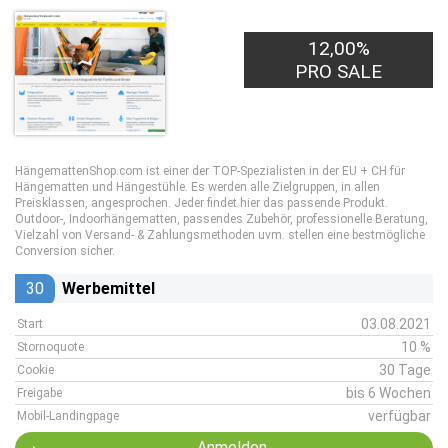
12,00%
PRO SALE
HängemattenShop.com ist einer der TOP-Spezialisten in der EU + CH für
Hängematten und Hängestühle. Es werden alle Zielgruppen, in allen
Preisklassen, angesprochen. Jeder findet hier das passende Produkt.
Outdoor-, Indoorhängematten, passendes Zubehör, professionelle Beratung,
Vielzahl von Versand- & Zahlungsmethoden uvm. stellen eine bestmögliche
Conversion sicher.
30
Werbemittel
03.08.2021
Start
10 %
Stornoquote
30 Tage
Cookie
bis 6 Wochen
Freigabe
verfügbar
Mobil-Landingpage
Anmelden