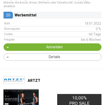
Motoren wie Bosch, Brose, Shimano oder Yamaha inkl. Zusatz-Akku
erhältlich.
20
Werbemittel
18.01.2022
Start
0 %
Stornoquote
60 Tage
Cookie
bis 6 Wochen
Freigabe
Anmelden
Details
ARTZT
10,00%
PRO SALE