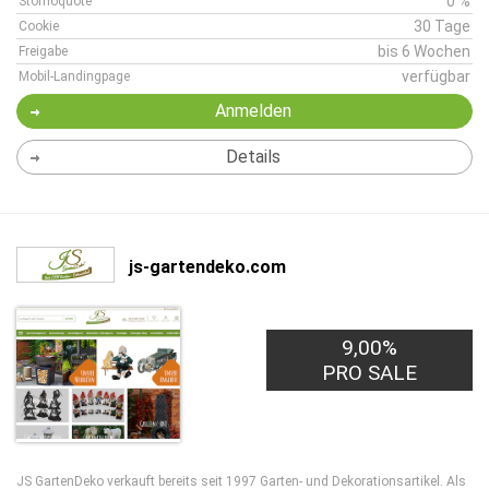
0 %
Stornoquote
30 Tage
Cookie
bis 6 Wochen
Freigabe
verfügbar
Mobil-Landingpage
Anmelden
Details
js-gartendeko.com
9,00%
PRO SALE
JS GartenDeko verkauft bereits seit 1997 Garten- und Dekorationsartikel. Als