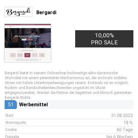
Bergardi
10,00%
PRO SALE
Bergardi bietet in seinem Onlineshop hochwertige aktiv-dynamische
Sitzmöbel mit einem patentierten Mechanismus an, der erstmals stabiles
Sitzen mit hohen Unterkörperbewegungen vereint. Erstmals ist es möglich,
Rücken- und Bandscheibenbeschwerden ungestört im Sitzen
entgegenzuwirken. Werden Sie Partner der begehrten und klinisch getesteten
Bergardi-Stühle.
51
Werbemittel
31.08.2023
Start
18 %
Stornoquote
60 Tage
Cookie
bis 6 Wochen
Freigabe