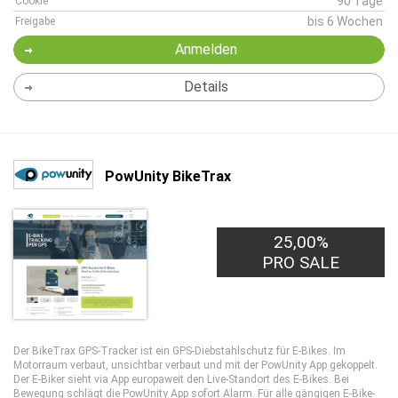
90 Tage
Cookie
bis 6 Wochen
Freigabe
Anmelden
Details
PowUnity BikeTrax
25,00%
PRO SALE
Der BikeTrax GPS-Tracker ist ein GPS-Diebstahlschutz für E-Bikes. Im
Motorraum verbaut, unsichtbar verbaut und mit der PowUnity App gekoppelt.
Der E-Biker sieht via App europaweit den Live-Standort des E-Bikes. Bei
Bewegung schlägt die PowUnity App sofort Alarm. Für alle gängigen E-Bike-