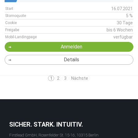
16.07.2021
Start
5 %
Stornoquote
30 Tage
Cookie
bis 6 Wochen
Freigabe
verfügbar
Mobil-Landingpage
Anmelden
Details
1
2
3
Nächste
SICHER. STARK. INTUITIV.
Firstlead GmbH, Rosenfelder St. 15-16, 10315 Berlin