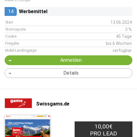
Made in Europe.
14
Werbemittel
13.06.2024
Start
3 %
Stornoquote
45 Tage
Cookie
bis 6 Wochen
Freigabe
verfügbar
Mobil-Landingpage
Anmelden
Details
Swissgams.de
10,00€
PRO LEAD