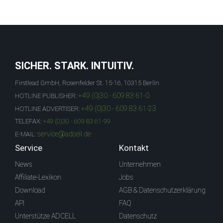
SICHER. STARK. INTUITIV.
Firstlead GmbH, Rosenfelder St. 15-16, 10315 Berlin
+49 (0)30 - 609 83 61-0
HOTLINE PUBLISHER:
+49 (0)30 - 609 83 61-23
HOTLINE ADVERTISER:
TELEFAX:
+49 (0)30 - 609 83 61-99
service@adcell.de
E-MAIL:
Service
Kontakt
News
Unternehmen
Affiliate-Lexikon
Jobs
Download
AGB & Datenschutzerklärung
API
FAQ
Unterstütze ADCELL
Datenschutz