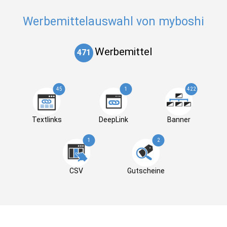
Werbemittelauswahl von myboshi
Werbemittel
471
45
1
422
Textlinks
DeepLink
Banner
1
2
CSV
Gutscheine