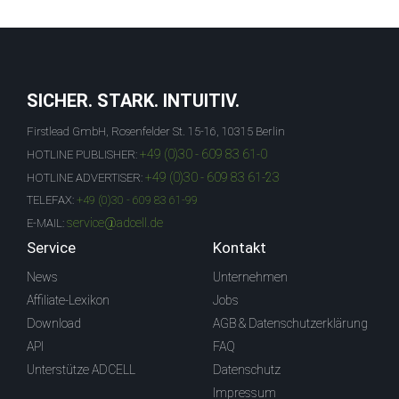
SICHER. STARK. INTUITIV.
Firstlead GmbH, Rosenfelder St. 15-16, 10315 Berlin
+49 (0)30 - 609 83 61-0
HOTLINE PUBLISHER:
+49 (0)30 - 609 83 61-23
HOTLINE ADVERTISER:
TELEFAX:
+49 (0)30 - 609 83 61-99
service@adcell.de
E-MAIL:
Service
Kontakt
News
Unternehmen
Affiliate-Lexikon
Jobs
Download
AGB & Datenschutzerklärung
API
FAQ
Unterstütze ADCELL
Datenschutz
Impressum