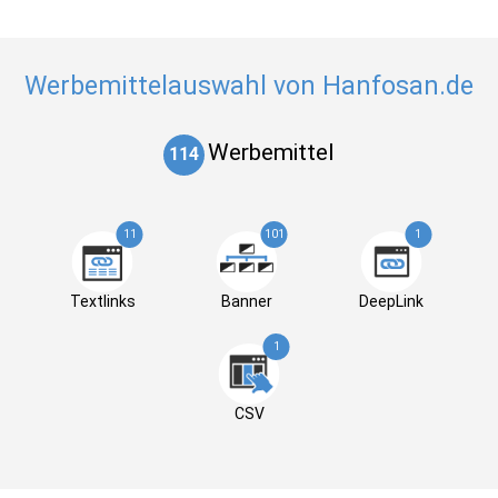
Werbemittelauswahl von Hanfosan.de
Werbemittel
114
11
101
1
Textlinks
Banner
DeepLink
1
CSV