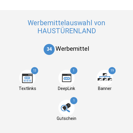
Werbemittelauswahl von
HAUSTÜRENLAND
Werbemittel
34
13
1
19
Textlinks
DeepLink
Banner
1
Gutschein