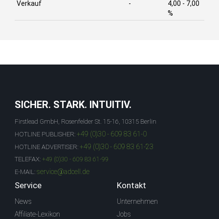
Verkauf
-
4,00 - 7,00
%
SICHER. STARK. INTUITIV.
Firstlead GmbH, Rosenfelder St. 15-16, 10315 Berlin
+49 (0)30 - 609 83 61-0
HOTLINE PUBLISHER:
+49 (0)30 - 609 83 61-23
HOTLINE ADVERTISER:
TELEFAX:
+49 (0)30 - 609 83 61-99
service@adcell.de
E-MAIL:
Service
Kontakt
News
Unternehmen
Affiliate-Lexikon
Jobs