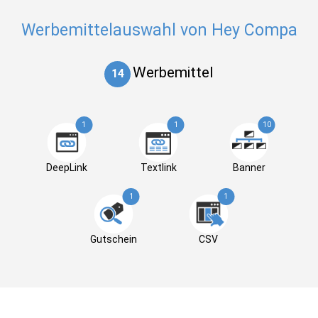
Werbemittelauswahl von Hey Compa
Werbemittel
14
1
1
10
DeepLink
Textlink
Banner
1
1
Gutschein
CSV