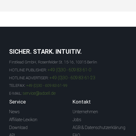
SICHER. STARK. INTUITIV.
Firstlead GmbH, Rosenfelder St. 15-16, 10315 Berlin
+49 (0)30 - 609 83 61-0
HOTLINE PUBLISHER:
+49 (0)30 - 609 83 61-23
HOTLINE ADVERTISER:
TELEFAX:
+49 (0)30 - 609 83 61-99
service@adcell.de
E-MAIL:
Service
Kontakt
News
Unternehmen
Affiliate-Lexikon
Jobs
Download
AGB & Datenschutzerklärung
API
FAQ