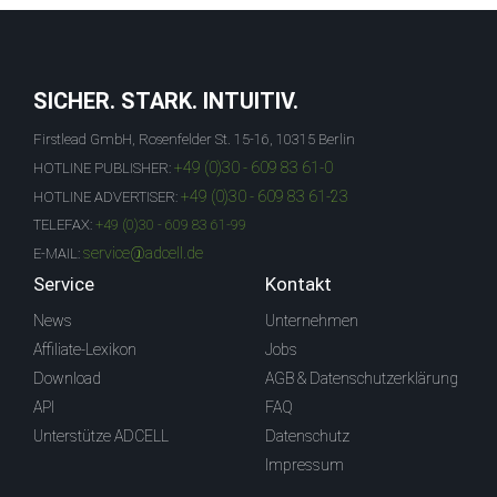
SICHER. STARK. INTUITIV.
Firstlead GmbH, Rosenfelder St. 15-16, 10315 Berlin
+49 (0)30 - 609 83 61-0
HOTLINE PUBLISHER:
+49 (0)30 - 609 83 61-23
HOTLINE ADVERTISER:
TELEFAX:
+49 (0)30 - 609 83 61-99
service@adcell.de
E-MAIL:
Service
Kontakt
News
Unternehmen
Affiliate-Lexikon
Jobs
Download
AGB & Datenschutzerklärung
API
FAQ
Unterstütze ADCELL
Datenschutz
Impressum