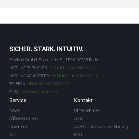
SICHER. STARK. INTUITIV.
Firstlead GmbH, Rosenfelder St. 15-16, 10315 Berlin
+49 (0)30 - 609 83 61-0
HOTLINE PUBLISHER:
+49 (0)30 - 609 83 61-23
HOTLINE ADVERTISER:
TELEFAX:
+49 (0)30 - 609 83 61-99
service@adcell.de
E-MAIL:
Service
Kontakt
News
Unternehmen
Affiliate-Lexikon
Jobs
Download
AGB & Datenschutzerklärung
API
FAQ