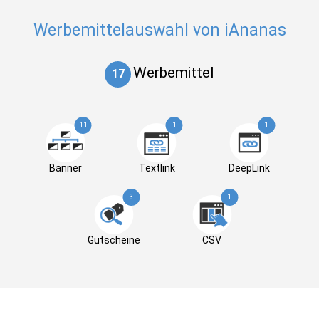
Werbemittelauswahl von iAnanas
Werbemittel
17
11
1
1
Banner
Textlink
DeepLink
3
1
Gutscheine
CSV