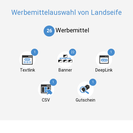
Werbemittelauswahl von Landseife
Werbemittel
26
1
22
1
Textlink
Banner
DeepLink
1
1
CSV
Gutschein