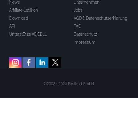
News
Unternehmen
Affiliate-Lexikon
Jobs
Download
AGB & Datenschutzerklärung
API
FAQ
Unterstütze ADCELL
Datenschutz
Impressum
©2003 - 2026 Firstlead GmbH