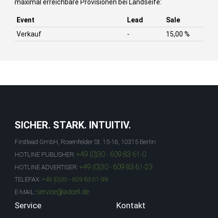
maximal erreichbare Provisionen bei Landseife:
Event
Lead
Sale
Verkauf
-
15,00 %
SICHER. STARK. INTUITIV.
Firstlead GmbH, Rosenfelder St. 15-16, 10315 Berlin
+49 (0)30 - 609 83 61-0
HOTLINE PUBLISHER:
+49 (0)30 - 609 83 61-23
HOTLINE ADVERTISER:
TELEFAX:
+49 (0)30 - 609 83 61-99
service@adcell.de
E-MAIL:
Service
Kontakt