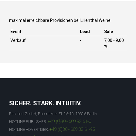
maximal erreichbare Provisionen bei Lilienthal Weine:
Event
Lead
Sale
Verkauf
-
7,00 - 9,00
%
SICHER. STARK. INTUITIV.
Firstlead GmbH, Rosenfelder St. 15-16, 10315 Berlin
+49 (0)30 - 609 83 61-0
HOTLINE PUBLISHER:
+49 (0)30 - 609 83 61-23
HOTLINE ADVERTISER: