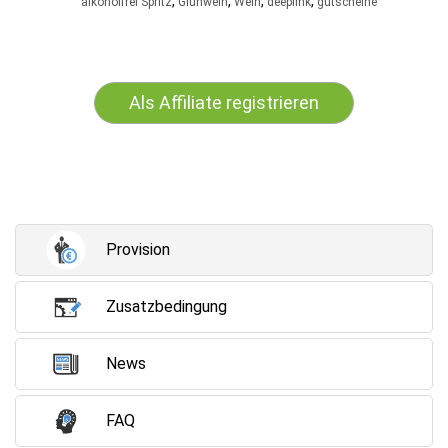
,
,
,
,
alkoholfrei Spritz
Glühwein
Wein
deeplink
gutscheine
Als Affiliate registrieren
Provision
Zusatzbedingung
News
FAQ