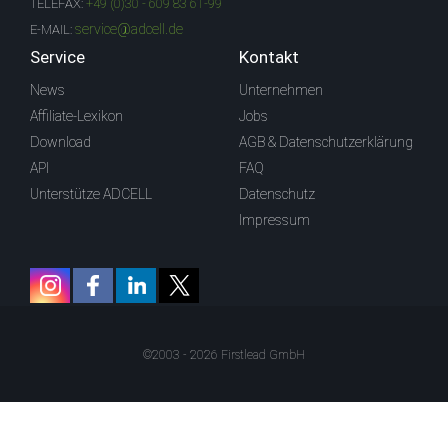
TELEFAX:
+49 (0)30 - 609 83 61-99
service@adcell.de
E-MAIL:
Service
Kontakt
News
Unternehmen
Affiliate-Lexikon
Jobs
Download
AGB & Datenschutzerklärung
API
FAQ
Unterstütze ADCELL
Datenschutz
Impressum
©2003 - 2026 Firstlead GmbH