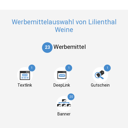
Werbemittelauswahl von Lilienthal
Weine
Werbemittel
23
1
1
1
Textlink
DeepLink
Gutschein
20
Banner