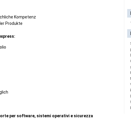
achliche Kompetenz
aler Produkte
express:
olio
lich
forte per software, sistemi operativi e sicurezza