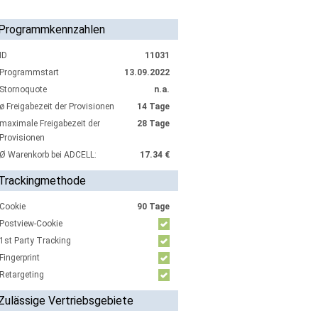
Programmkennzahlen
ID
11031
Programmstart
13.09.2022
Stornoquote
n.a.
ø Freigabezeit der Provisionen
14 Tage
maximale Freigabezeit der
28 Tage
Provisionen
Ø Warenkorb bei ADCELL:
17.34 €
Trackingmethode
Cookie
90 Tage
Postview-Cookie
1st Party Tracking
Fingerprint
Retargeting
Zulässige Vertriebsgebiete