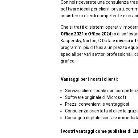
Con noi riceverete una consulenza trasp
software ideali per clienti privati, comm
assistenza clienti competente e un acq
Che si tratti di sistemi operativi mode
Office 2021 e Office 2024
) o di softwa
Kaspersky, Norton, G Data
e diversi alt
programmi più diffusi a un prezzo equo
speciali per vari settori professionali,
grafica.
Vantaggi per i nostri clienti:
Servizio clienti locale con competen
Software originale di Microsoft
Prezzi convenienti e vantaggiosi
Consulenza orientata al cliente gra
Consegna digitale sicura e immediat
I vostri vantaggi come publisher di L