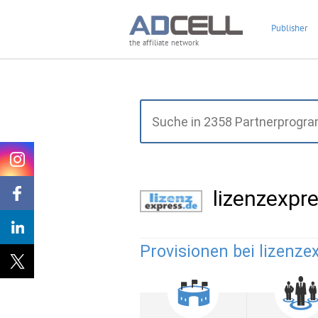
Publisher
the affiliate network
lizenzexpr
Provisionen bei lizenzex