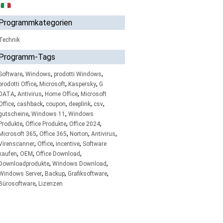
Programmkategorien
Technik
Programm-Tags
,
,
,
Software
Windows
prodotti Windows
,
,
,
prodotti Office
Microsoft
Kaspersky
G
,
,
,
DATA
Antivirus
Home Office
Microsoft
,
,
,
,
,
Office
cashback
coupon
deeplink
csv
,
,
gutscheine
Windows 11
Windows
,
,
,
Produkte
Office Produkte
Office 2024
,
,
,
,
Microsoft 365
Office 365
Norton
Antivirus
,
,
,
Virenscanner
Office
incentive
Software
,
,
,
kaufen
OEM
Office Download
,
,
Downloadprodukte
Windows Download
,
,
,
Windows Server
Backup
Grafiksoftware
,
Bürosoftware
Lizenzen