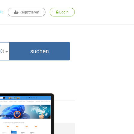
kt
Registrieren
Login
suchen
(
0
)