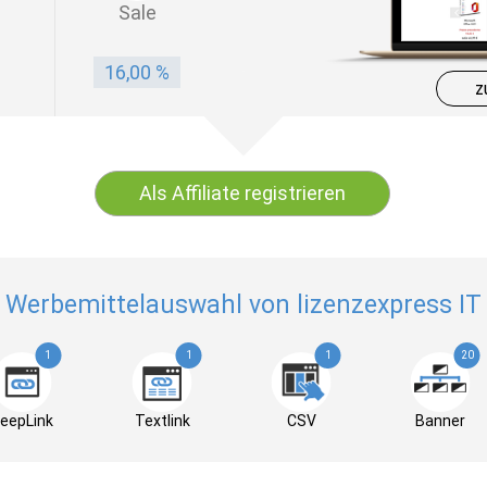
Sale
16,00 %
z
Als Affiliate registrieren
Werbemittelauswahl von lizenzexpress IT
1
1
1
20
eepLink
Textlink
CSV
Banner