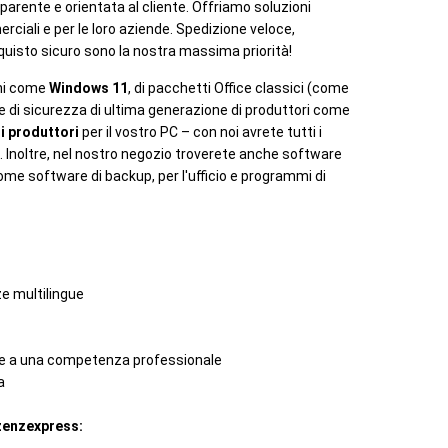
arente e orientata al cliente. Offriamo soluzioni
erciali e per le loro aziende. Spedizione veloce,
uisto sicuro sono la nostra massima priorità!
rni come
Windows 11
, di pacchetti Office classici (come
re di sicurezza di ultima generazione di produttori come
ri produttori
per il vostro PC – con noi avrete tutti i
. Inoltre, nel nostro negozio troverete anche software
 come software di backup, per l'ufficio e programmi di
ze multilingue
zie a una competenza professionale
a
izenzexpress: