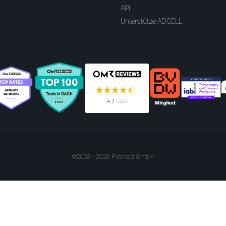
API
Unterstütze ADCELL
©2003 - 2026 Firstlead GmbH