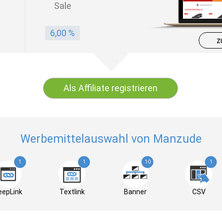
Sale
6,00 %
z
Als Affiliate registrieren
Werbemittelauswahl von Manzude
1
1
10
1
eepLink
Textlink
Banner
CSV