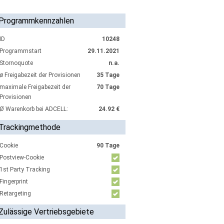
Programmkennzahlen
ID
10248
Programmstart
29.11.2021
Stornoquote
n.a.
ø Freigabezeit der Provisionen
35 Tage
maximale Freigabezeit der
70 Tage
Provisionen
Ø Warenkorb bei ADCELL:
24.92 €
Trackingmethode
Cookie
90 Tage
Postview-Cookie
1st Party Tracking
Fingerprint
Retargeting
Zulässige Vertriebsgebiete