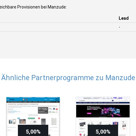
eichbare Provisionen bei Manzude:
Lead
-
Ähnliche Partnerprogramme zu Manzude
15,00 €
5,00%
5,00%