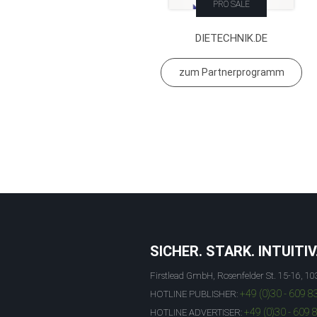
PRO SALE
DIETECHNIK.DE
zum Partnerprogramm
SICHER. STARK. INTUITIV
Firstlead GmbH, Rosenfelder St. 15-16, 10
+49 (0)30 - 609 8
HOTLINE PUBLISHER:
+49 (0)30 - 609 
HOTLINE ADVERTISER: