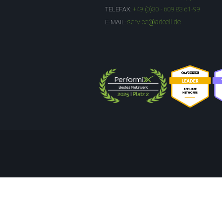
TELEFAX:
+49 (0)30 - 609 83 61-99
service@adcell.de
E-MAIL: