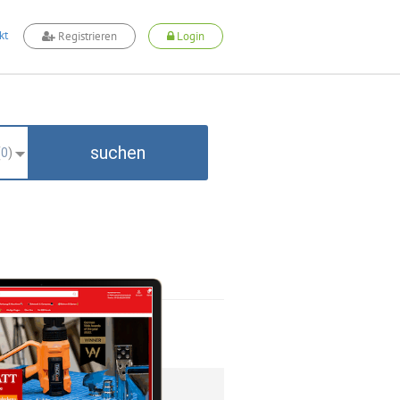
kt
Registrieren
Login
suchen
(
0
)