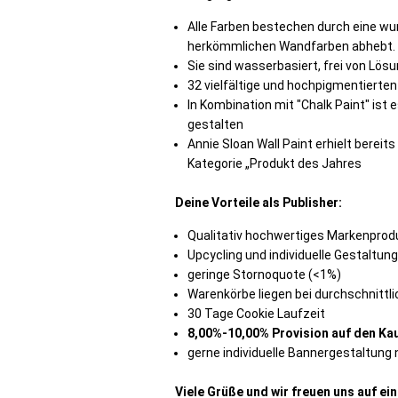
Alle Farben bestechen durch eine wu
herkömmlichen Wandfarben abhebt.
Sie sind wasserbasiert, frei von Lö
32 vielfältige und hochpigmentierte
In Kombination mit "Chalk Paint" ist
gestalten
Annie Sloan Wall Paint erhielt bereits
Kategorie „Produkt des Jahres
Deine Vorteile als Publisher:
Qualitativ hochwertiges Markenprod
Upcycling und individuelle Gestaltung
geringe Stornoquote (<1%)
Warenkörbe liegen bei durchschnittli
30 Tage Cookie Laufzeit
8,00%-10,00% Provision auf den Ka
gerne individuelle Bannergestaltun
Viele Grüße und wir freuen uns auf e