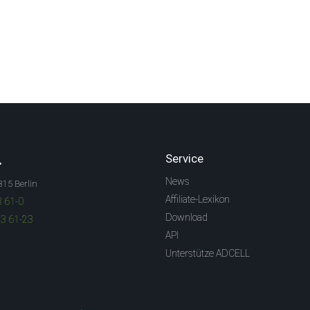
.
Service
News
315 Berlin
Affiliate-Lexikon
3 61-0
Download
83 61-23
API
Unterstütze ADCELL