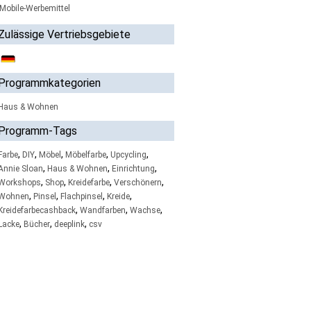
Mobile-Werbemittel
Zulässige Vertriebsgebiete
Programmkategorien
Haus & Wohnen
Programm-Tags
,
,
,
,
,
Farbe
DIY
Möbel
Möbelfarbe
Upcycling
,
,
,
Annie Sloan
Haus & Wohnen
Einrichtung
,
,
,
,
Workshops
Shop
Kreidefarbe
Verschönern
,
,
,
,
Wohnen
Pinsel
Flachpinsel
Kreide
,
,
,
Kreidefarbecashback
Wandfarben
Wachse
,
,
,
Lacke
Bücher
deeplink
csv