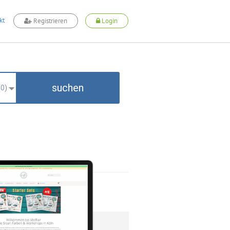
kt
Registrieren
Login
suchen
(
0
)