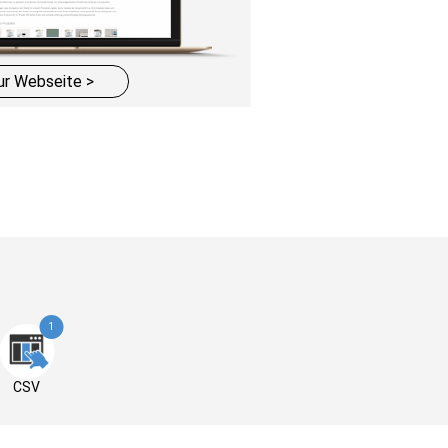
ur Webseite >
1
CSV