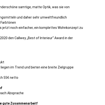
nderschöne samtige, matte Optik, was sie von
sungsmitteln und daher sehr umweltfreundlich
n Farbtönen
 es jetzt noch einfacher, ein komplettes Wohnkonzept zu
 2020 den Callwey „Best of Interieur“ Award in der
ukt
 liegen im Trend und bieten eine breite Zielgruppe
ch 55€ netto
uf
g nach Absprache
ine gute Zusammenarbeit!