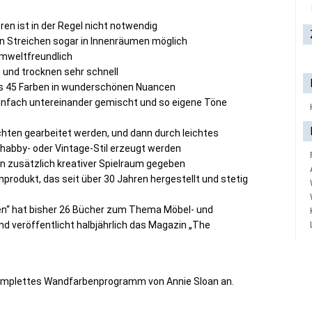
ren ist in der Regel nicht notwendig
n Streichen sogar in Innenräumen möglich
umweltfreundlich
t und trocknen sehr schnell
us 45 Farben in wunderschönen Nuancen
einfach untereinander gemischt und so eigene Töne
hten gearbeitet werden, und dann durch leichtes
Shabby- oder Vintage-Stil erzeugt werden
in zusätzlich kreativer Spielraum gegeben
nprodukt, das seit über 30 Jahren hergestellt und stetig
rben“ hat bisher 26 Bücher zum Thema Möbel- und
 veröffentlicht halbjährlich das Magazin „The
komplettes Wandfarbenprogramm von Annie Sloan an.