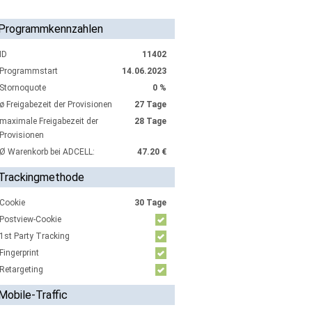
Programmkennzahlen
ID
11402
Programmstart
14.06.2023
Stornoquote
0 %
ø Freigabezeit der Provisionen
27 Tage
maximale Freigabezeit der
28 Tage
Provisionen
Ø Warenkorb bei ADCELL:
47.20 €
Trackingmethode
Cookie
30 Tage
Postview-Cookie
1st Party Tracking
Fingerprint
Retargeting
Mobile-Traffic