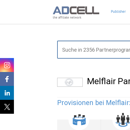
Publisher
the affiliate network
Melflair P
Provisionen bei Melflair