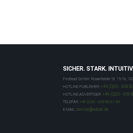
SICHER. STARK. INTUITIV
Firstlead GmbH, Rosenfelder St. 15-16, 10
+49 (0)30 - 609 8
HOTLINE PUBLISHER:
+49 (0)30 - 609 
HOTLINE ADVERTISER:
TELEFAX:
+49 (0)30 - 609 83 61-99
service@adcell.de
E-MAIL: