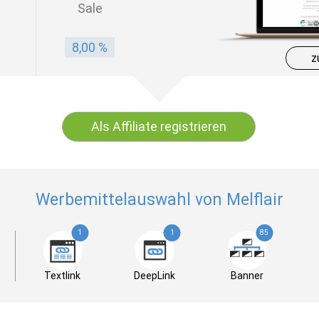
Sale
8,00 %
z
Als Affiliate registrieren
Werbemittelauswahl von Melflair
1
1
85
Textlink
DeepLink
Banner