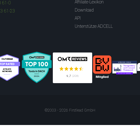
Affiliate-Lexikon
3 61-0
Download
83 61-23
API
Unterstütze ADCELL
©2003 - 2026 Firstlead GmbH