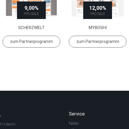
9,00%
12,00%
PRO SALE
PRO SALE
SCHERZWELT
MYBOSHI
zum Partnerprogramm
zum Partnerprogramm
.
Service
News
315 Berlin