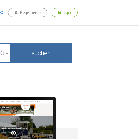
kt
Registrieren
Login
suchen
(
0
)