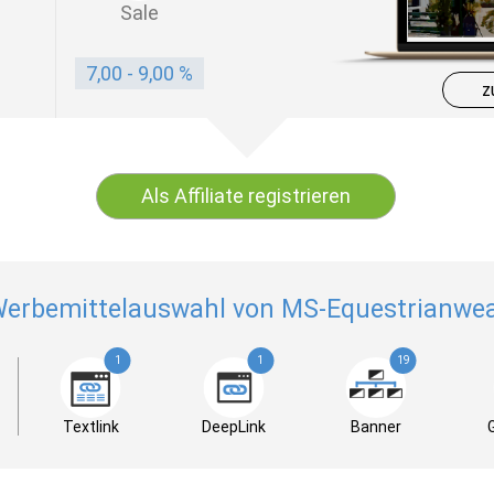
Sale
7,00 - 9,00 %
z
Als Affiliate registrieren
erbemittelauswahl von MS-Equestrianwe
1
1
19
Textlink
DeepLink
Banner