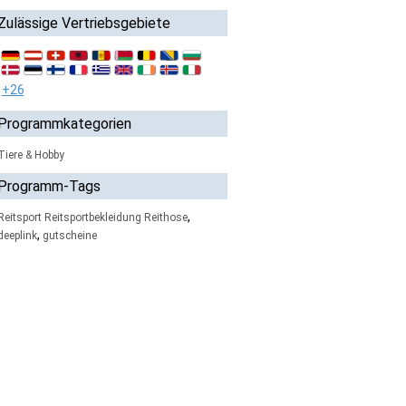
Zulässige Vertriebsgebiete
+26
Programmkategorien
Tiere & Hobby
Programm-Tags
,
Reitsport Reitsportbekleidung Reithose
,
deeplink
gutscheine