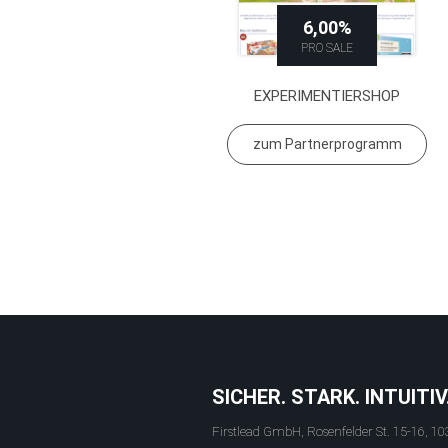
6,00%
PRO SALE
EXPERIMENTIERSHOP
zum Partnerprogramm
SICHER. STARK. INTUITIV
Firstlead GmbH, Rosenfelder St. 15-16, 10