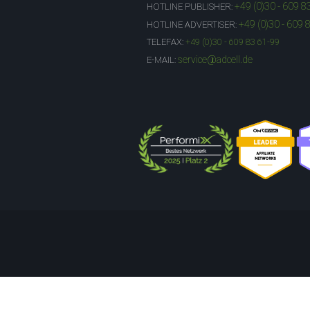
+49 (0)30 - 609 8
HOTLINE PUBLISHER:
+49 (0)30 - 609 
HOTLINE ADVERTISER:
TELEFAX:
+49 (0)30 - 609 83 61-99
service@adcell.de
E-MAIL: