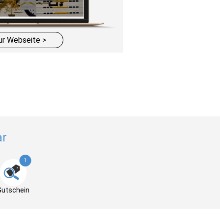
ur Webseite >
ar
1
Gutschein