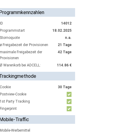
Programmkennzahlen
ID
14012
Programmstart
18.02.2025
Stornoquote
n.a.
ø Freigabezeit der Provisionen
21 Tage
maximale Freigabezeit der
42 Tage
Provisionen
Ø Warenkorb bei ADCELL:
114.86 €
Trackingmethode
Cookie
30 Tage
Postview-Cookie
1st Party Tracking
Fingerprint
Mobile-Traffic
Mobile-Werbemittel