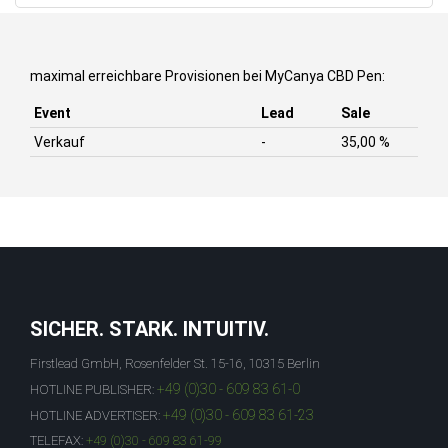
maximal erreichbare Provisionen bei MyCanya CBD Pen:
Event
Lead
Sale
Verkauf
-
35,00 %
SICHER. STARK. INTUITIV.
Firstlead GmbH, Rosenfelder St. 15-16, 10315 Berlin
+49 (0)30 - 609 83 61-0
HOTLINE PUBLISHER:
+49 (0)30 - 609 83 61-23
HOTLINE ADVERTISER:
TELEFAX:
+49 (0)30 - 609 83 61-99