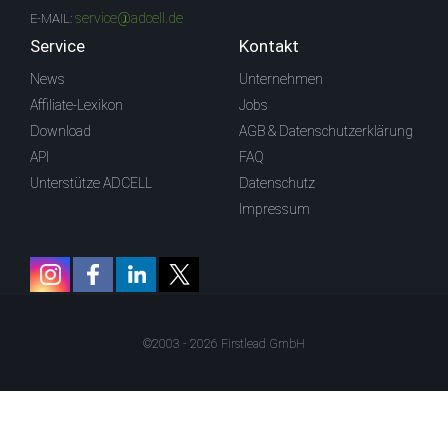
service@adcell.de
E-MAIL:
Service
Kontakt
News
Unternehmen
Affiliate-Lexikon
Jobs
Download
AGB & Datenschutzerklärung
API
FAQ
Unterstütze ADCELL
Datenschutz
Impressum
©2003 - 2026 Firstlead GmbH