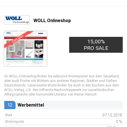
WOLL Onlineshop
EXKLUSIV
15,00%
PRO SALE
Im WOLL-Onlineshop finden Sie exklusive Wörterposter aus dem Sauerland,
aber auch Poster mit Wörtern aus anderen Regionen, Städten und Dörfern
Deutschlands. Lesenswerte Worte finden Sie auch in den Büchern aus dem
WOLL-Verlag, z.B. das hilfreiche Nachschlagewerk zur sauerländischen
Alltagssprache oder humorvolle Literatur von Reiner Hänsch.
12
Werbemittel
07.12.2018
Start
0 %
Stornoquote