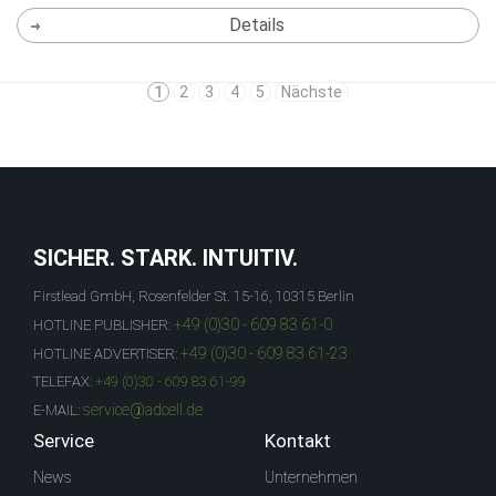
Details
1
2
3
4
5
Nächste
SICHER. STARK. INTUITIV.
Firstlead GmbH, Rosenfelder St. 15-16, 10315 Berlin
+49 (0)30 - 609 83 61-0
HOTLINE PUBLISHER:
+49 (0)30 - 609 83 61-23
HOTLINE ADVERTISER:
TELEFAX:
+49 (0)30 - 609 83 61-99
service@adcell.de
E-MAIL:
Service
Kontakt
News
Unternehmen