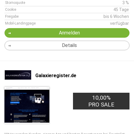
3 %
Stornoquote
45 Tage
Cookie
bis 6 Wochen
Freigabe
verfügbar
Mobil-Landingpage
Anmelden
Details
Galaxieregister.de
10,00%
PRO SALE