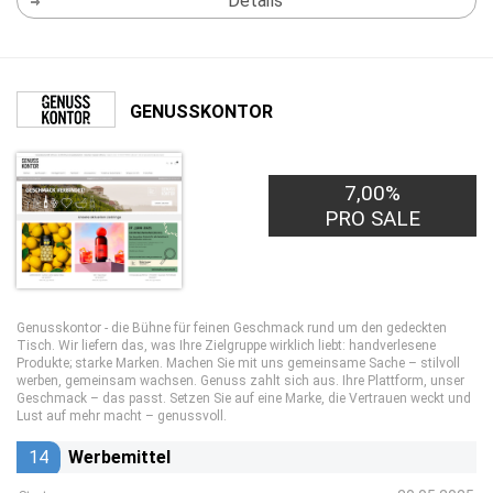
Details
GENUSSKONTOR
7,00%
PRO SALE
Genusskontor - die Bühne für feinen Geschmack rund um den gedeckten
Tisch. Wir liefern das, was Ihre Zielgruppe wirklich liebt: handverlesene
Produkte; starke Marken. Machen Sie mit uns gemeinsame Sache – stilvoll
werben, gemeinsam wachsen. Genuss zahlt sich aus. Ihre Plattform, unser
Geschmack – das passt. Setzen Sie auf eine Marke, die Vertrauen weckt und
Lust auf mehr macht – genussvoll.
14
Werbemittel