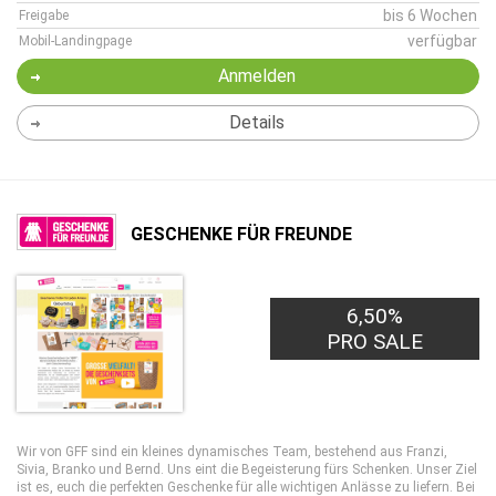
bis 6 Wochen
Freigabe
verfügbar
Mobil-Landingpage
Anmelden
Details
GESCHENKE FÜR FREUNDE
6,50%
PRO SALE
Wir von GFF sind ein kleines dynamisches Team, bestehend aus Franzi,
Sivia, Branko und Bernd. Uns eint die Begeisterung fürs Schenken. Unser Ziel
ist es, euch die perfekten Geschenke für alle wichtigen Anlässe zu liefern. Bei