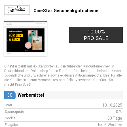
CineStar Geschenkgutscheine
10,00%
PRO SALE
CineStar zählt mit 45 Standorten zu den führenden Kinounternehmen in
Deutschland. Im Onlineshop finden Filmfans Geschenkgutscheine für Kinder,
Jugendliche und Erwachsene sowie exklusive Aktionsangebote. Ideal für alle,
die Kino lieben – zum Verschenken oder Selbstverwöhnen.CineStar - So
macht Kino Spaß!
30
Werbemittel
10.10.2025
Start
0 %
Stornoquote
30 Tage
Cookie
bis 6 Wochen
Freigabe