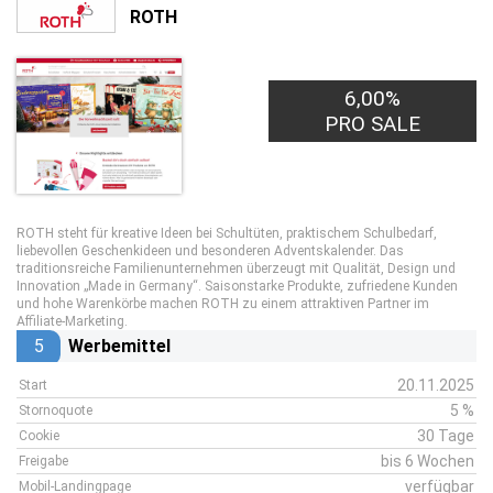
ROTH
6,00%
PRO SALE
ROTH steht für kreative Ideen bei Schultüten, praktischem Schulbedarf,
liebevollen Geschenkideen und besonderen Adventskalender. Das
traditionsreiche Familienunternehmen überzeugt mit Qualität, Design und
Innovation „Made in Germany“. Saisonstarke Produkte, zufriedene Kunden
und hohe Warenkörbe machen ROTH zu einem attraktiven Partner im
Affiliate-Marketing.
5
Werbemittel
20.11.2025
Start
5 %
Stornoquote
30 Tage
Cookie
bis 6 Wochen
Freigabe
verfügbar
Mobil-Landingpage