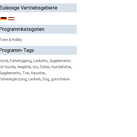
Zulässige Vertriebsgebiete
Programmkategorien
Tiere & Hobby
Programm-Tags
,
,
,
Hund
Futtertopping
Leckerlis
Supplements
,
,
,
,
,
für Hunde
deeplink
csv
Futter
Hundefutter
,
,
,
Supplements
Tier
Haustier
,
,
,
Futterergänzung
Leckerli
Dog
gutscheine