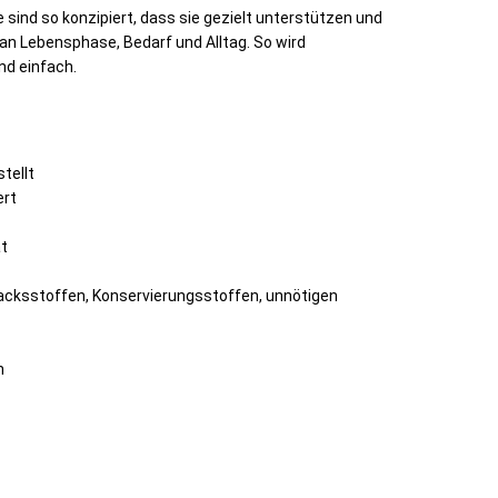
 sind so konzipiert, dass sie gezielt unterstützen und
 an Lebensphase, Bedarf und Alltag. So wird
nd einfach.
tellt
ert
ät
acksstoffen, Konservierungsstoffen, unnötigen
n