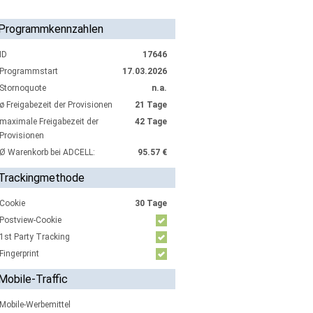
Programmkennzahlen
ID
17646
Programmstart
17.03.2026
Stornoquote
n.a.
ø Freigabezeit der Provisionen
21 Tage
maximale Freigabezeit der
42 Tage
Provisionen
Ø Warenkorb bei ADCELL:
95.57 €
Trackingmethode
Cookie
30 Tage
Postview-Cookie
1st Party Tracking
Fingerprint
Mobile-Traffic
Mobile-Werbemittel