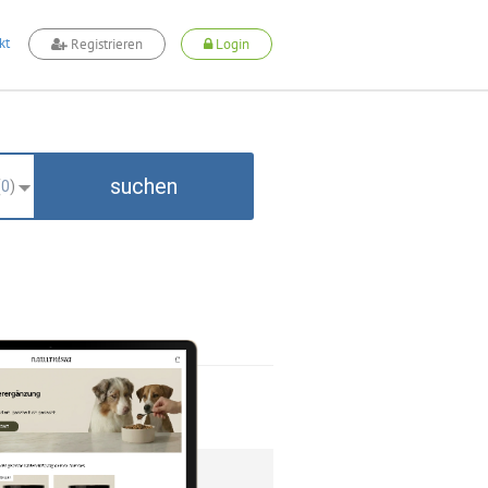
kt
Registrieren
Login
suchen
(
0
)