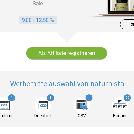
Sale
9,00 - 12,50 %
z
Als Affiliate registrieren
Werbemittelauswahl von naturnista
1
1
1
20
extlink
DeepLink
CSV
Banner