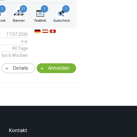
1
21
1
1
ink
Banner
Textlink
Gutschein
17.07.2026
n.a.
90 Tage
bis 6 Wochen
Details
Anmelden
Kontakt