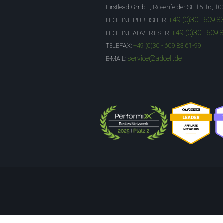
Firstlead GmbH, Rosenfelder St. 15-16, 10
+49 (0)30 - 609 8
HOTLINE PUBLISHER:
+49 (0)30 - 609 
HOTLINE ADVERTISER:
TELEFAX:
+49 (0)30 - 609 83 61-99
service@adcell.de
E-MAIL: