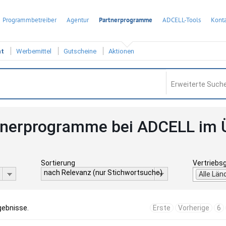
Programmbetreiber
Agentur
Partnerprogramme
ADCELL-Tools
Konta
ht
Werbemittel
Gutscheine
Aktionen
Erweiterte Suche
tnerprogramme bei ADCELL im 
Sortierung
Vertriebs
nach Relevanz (nur Stichwortsuche)
Alle Län
gebnisse.
Erste
Vorherige
6