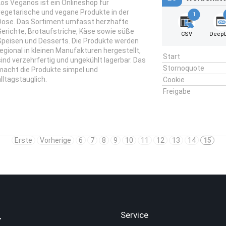
Los Veganos ist ein Onlineshop für
vegetarische und vegane Produkte in der
1
Dose. Das Sortiment umfasst herzhafte
Gerichte, Brotaufstriche, Käse sowie süße
CSV
DeepL
Speisen und Desserts. Die Produkte werden
regional in kleinen Manufakturen hergestellt,
Start
sind verzehrfertig und ungekühlt lagerbar. Das
Stornoquote
macht die Produkte simpel und
alltagstauglich.
Cookie
Freigabe
Erste
Vorherige
6
7
8
9
10
11
12
13
14
15
.
Service