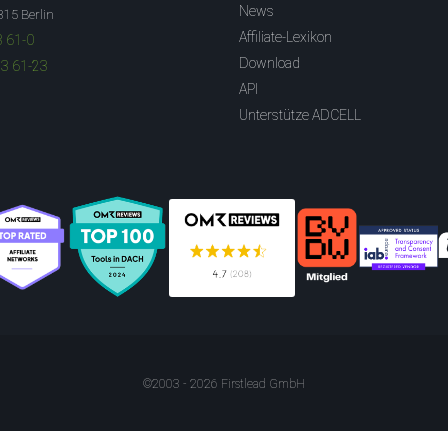
News
315 Berlin
Affiliate-Lexikon
3 61-0
Download
83 61-23
API
Unterstütze ADCELL
©2003 - 2026 Firstlead GmbH