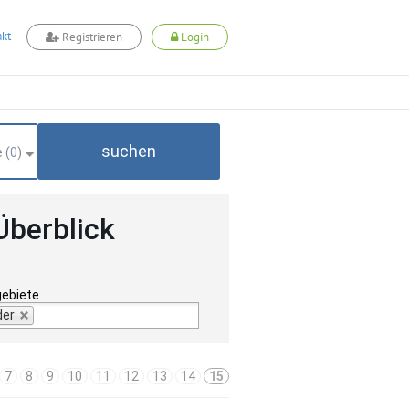
kt
Registrieren
Login
suchen
 (
0
)
Überblick
gebiete
der
7
8
9
10
11
12
13
14
15