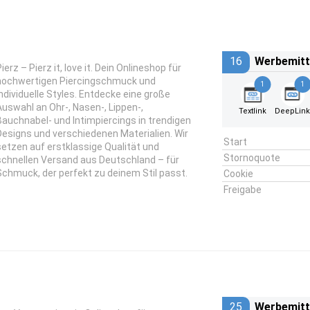
16
Werbemitt
ierz – Pierz it, love it. Dein Onlineshop für
hochwertigen Piercingschmuck und
1
1
individuelle Styles. Entdecke eine große
Auswahl an Ohr-, Nasen-, Lippen-,
Textlink
DeepLin
Bauchnabel- und Intimpiercings in trendigen
Designs und verschiedenen Materialien. Wir
Start
setzen auf erstklassige Qualität und
Stornoquote
schnellen Versand aus Deutschland – für
Schmuck, der perfekt zu deinem Stil passt.
Cookie
Freigabe
25
Werbemitt