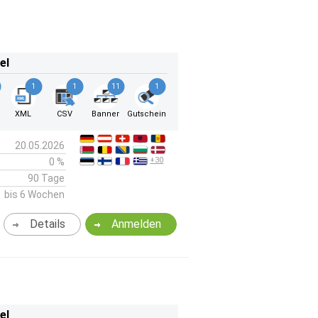
el
1
1
11
1
k
XML
CSV
Banner
Gutschein
20.05.2026
+30
0 %
90 Tage
bis 6 Wochen
Details
Anmelden
el