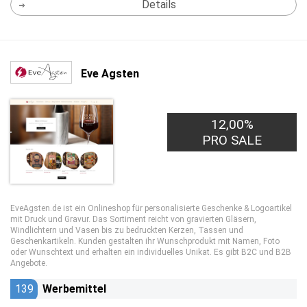
Details
Eve Agsten
12,00%
PRO SALE
EveAgsten.de ist ein Onlineshop für personalisierte Geschenke & Logoartikel
mit Druck und Gravur. Das Sortiment reicht von gravierten Gläsern,
Windlichtern und Vasen bis zu bedruckten Kerzen, Tassen und
Geschenkartikeln. Kunden gestalten ihr Wunschprodukt mit Namen, Foto
oder Wunschtext und erhalten ein individuelles Unikat. Es gibt B2C und B2B
Angebote.
139
Werbemittel