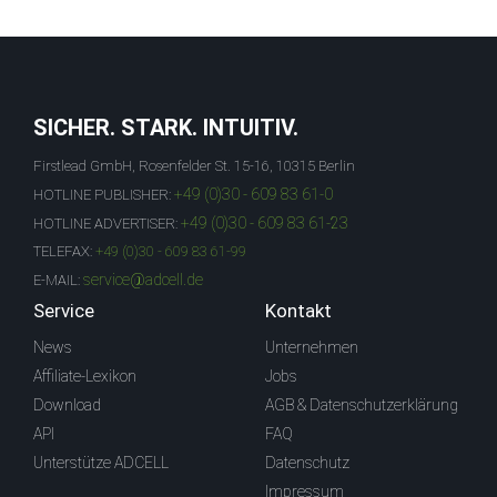
SICHER. STARK. INTUITIV.
Firstlead GmbH, Rosenfelder St. 15-16, 10315 Berlin
+49 (0)30 - 609 83 61-0
HOTLINE PUBLISHER:
+49 (0)30 - 609 83 61-23
HOTLINE ADVERTISER:
TELEFAX:
+49 (0)30 - 609 83 61-99
service@adcell.de
E-MAIL:
Service
Kontakt
News
Unternehmen
Affiliate-Lexikon
Jobs
Download
AGB & Datenschutzerklärung
API
FAQ
Unterstütze ADCELL
Datenschutz
Impressum