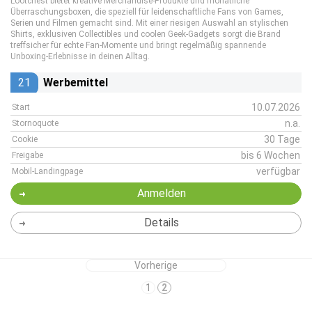
Lootchest bietet kreative Merchandise-Produkte und monatliche
Überraschungsboxen, die speziell für leidenschaftliche Fans von Games,
Serien und Filmen gemacht sind. Mit einer riesigen Auswahl an stylischen
Shirts, exklusiven Collectibles und coolen Geek-Gadgets sorgt die Brand
treffsicher für echte Fan-Momente und bringt regelmäßig spannende
Unboxing-Erlebnisse in deinen Alltag.
21
Werbemittel
10.07.2026
Start
n.a.
Stornoquote
30 Tage
Cookie
bis 6 Wochen
Freigabe
verfügbar
Mobil-Landingpage
Anmelden
Details
Vorherige
1
2