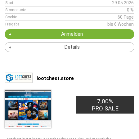
29.05.2026
Start
0 %
Stornoquote
60 Tage
Cookie
bis 6 Wochen
Freigabe
Anmelden
Details
lootchest.store
7,00%
PRO SALE