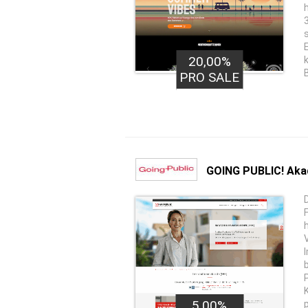
20,00%
PRO SALE
GOING PUBLIC! Aka
10,00€
5,00%