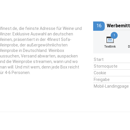
16
Werbemitt
4finest.de, die feinste Adresse für Weine und
Winzer. Exklusive Auswahl an deutschen
1
Weinen, präsentiert in der 4finest Sofa-
Weinprobe, der außergewöhnlichsten
Textlink
D
Weinprobe in Deutschland. Weinbox
aussuchen, Versand abwarten, auspacken
Start
und die Weinprobe streamen, wann und wo
Stornoquote
man will. Und mit wem, denn jede Box reicht
für 4-6 Personen.
Cookie
Freigabe
Mobil-Landingpage