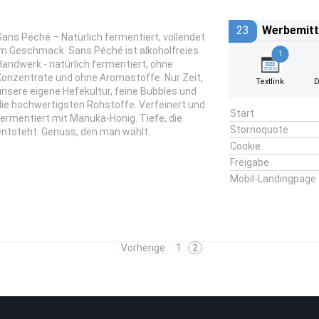
23
Werbemitt
Sans Péché – Natürlich fermentiert, vollendet
im Geschmack. Sans Péché ist alkoholfreies
1
Handwerk - natürlich fermentiert, ohne
Konzentrate und ohne Aromastoffe. Nur Zeit,
Textlink
D
unsere eigene Hefekultur, feine Bubbles und
die hochwertigsten Rohstoffe. Verfeinert und
Start
fermentiert mit Manuka-Honig. Tiefe, die
Stornoquote
entsteht. Genuss, den man wählt.
Cookie
Freigabe
Mobil-Landingpage
Vorherige
1
2