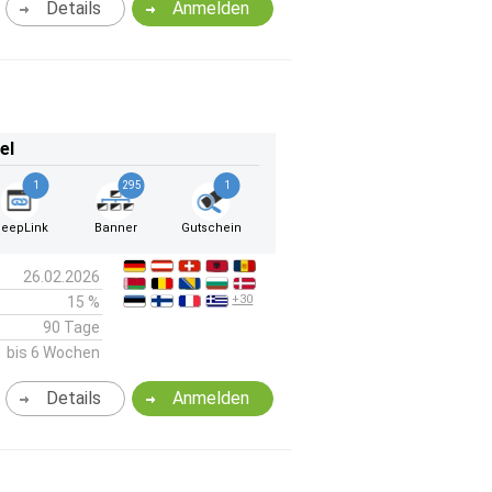
Details
Anmelden
el
1
295
1
eepLink
Banner
Gutschein
26.02.2026
+30
15 %
90 Tage
bis 6 Wochen
Details
Anmelden