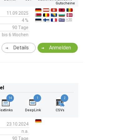
Gutscheine
11.09.2025
+30
4 %
90 Tage
bis 6 Wochen
Details
Anmelden
el
14
1
2
Textlinks
DeepLink
CSVs
23.10.2024
n.a.
90 Tage