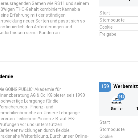
herausragenden Samen wie RS11 und seinem
30%igen THC-Gehalt kombiniert Kannabia
Start
seine Erfahrung mit der ständigen
Stornoquote
Entwicklung neuer Sorten und passt sich so
kontinuierlich den Anforderungen und
Cookie
Bedürfnissen seiner Kunden an.
Freigabe
demie
159
Werbemitt
Die GOING PUBLIC! Akademie für
Finanzberatung AG & Co. KG bietet seit 1990
142
hochwertige Lehrgänge für die
Versicherungs-, Finanz- und
Banner
Immobilienbranche an. Unsere Lehrgänge
bereiten Teilnehmer*innen z.B. auf IHK-
Start
Prüfungen vor und unterstützen
Stornoquote
Karriereentwicklungen durch flexible,
praxisnahe Weiterbildung. Durch unser Online-
Cookie