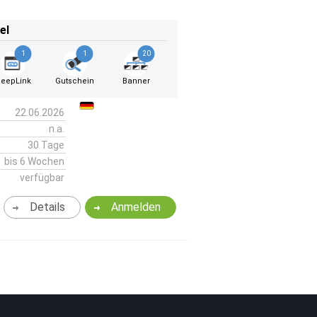
el
1
1
20
eepLink
Gutschein
Banner
22.06.2026
n.a.
30 Tage
bis 6 Wochen
verfügbar
Details
Anmelden