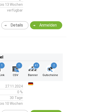
bis 13 Wochen
verfügbar
Details
Anmelden
el
1
1
41
2
ink
CSV
Banner
Gutscheine
27.11.2024
0 %
30 Tage
bis 10 Wochen