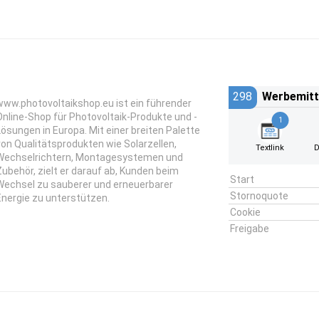
298
Werbemitt
www.photovoltaikshop.eu ist ein führender
Online-Shop für Photovoltaik-Produkte und -
1
Lösungen in Europa. Mit einer breiten Palette
von Qualitätsprodukten wie Solarzellen,
Textlink
D
Wechselrichtern, Montagesystemen und
Zubehör, zielt er darauf ab, Kunden beim
Start
Wechsel zu sauberer und erneuerbarer
Stornoquote
Energie zu unterstützen.
Cookie
Freigabe