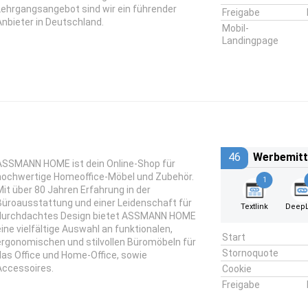
Lehrgangsangebot sind wir ein führender
Freigabe
Anbieter in Deutschland.
Mobil-
Landingpage
46
Werbemitt
ASSMANN HOME ist dein Online-Shop für
hochwertige Homeoffice-Möbel und Zubehör.
1
Mit über 80 Jahren Erfahrung in der
Büroausstattung und einer Leidenschaft für
Textlink
DeepL
durchdachtes Design bietet ASSMANN HOME
eine vielfältige Auswahl an funktionalen,
Start
ergonomischen und stilvollen Büromöbeln für
Stornoquote
das Office und Home-Office, sowie
Accessoires.
Cookie
Freigabe