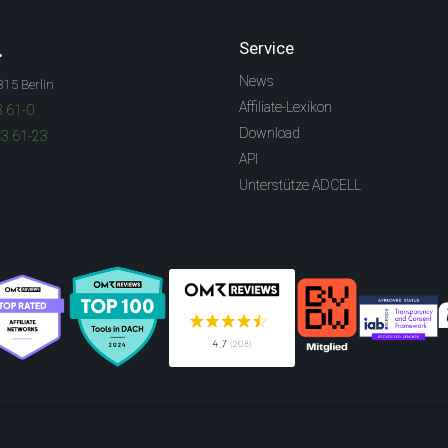
.
Service
News
315 Berlin
Affiliate-Lexikon
3 61-0
Download
83 61-23
API
Unterstütze ADCELL