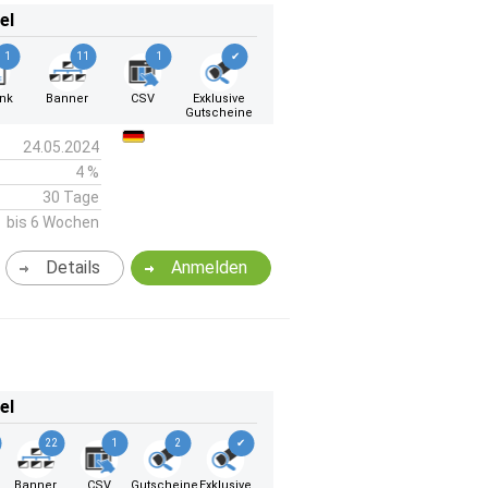
el
1
11
1
✔
ink
Banner
CSV
Exklusive
Gutscheine
24.05.2024
4 %
30 Tage
bis 6 Wochen
Details
Anmelden
el
22
1
2
✔
k
Banner
CSV
Gutscheine
Exklusive