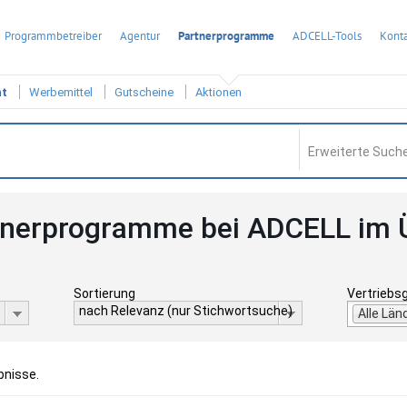
Programmbetreiber
Agentur
Partnerprogramme
ADCELL-Tools
Konta
ht
Werbemittel
Gutscheine
Aktionen
Erweiterte Suche
tnerprogramme bei ADCELL im 
Sortierung
Vertriebs
nach Relevanz (nur Stichwortsuche)
Alle Län
bnisse.