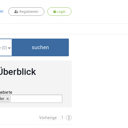
kt
Registrieren
Login
suchen
 (
0
)
Überblick
gebiete
der
Vorherige
1
2