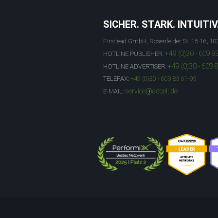
SICHER. STARK. INTUITIV
Firstlead GmbH, Rosenfelder St. 15-16, 10
+49 (0)30 - 609 8
HOTLINE PUBLISHER:
+49 (0)30 - 609 
HOTLINE ADVERTISER:
TELEFAX:
+49 (0)30 - 609 83 61-99
service@adcell.de
E-MAIL: