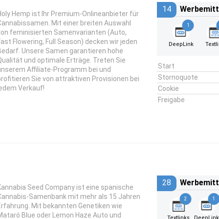
14
Werbemitt
Holy Hemp ist Ihr Premium-Onlineanbieter für
Cannabissamen. Mit einer breiten Auswahl
1
von feminisierten Samenvarianten (Auto,
Fast Flowering, Full Season) decken wir jeden
DeepLink
Textl
Bedarf. Unsere Samen garantieren hohe
Qualität und optimale Erträge. Treten Sie
Start
unserem Affiliate-Programm bei und
Stornoquote
profitieren Sie von attraktiven Provisionen bei
jedem Verkauf!
Cookie
Freigabe
28
Werbemitt
Kannabia Seed Company ist eine spanische
Cannabis-Samenbank mit mehr als 15 Jahren
2
1
Erfahrung. Mit bekannten Genetiken wie
Mataró Blue oder Lemon Haze Auto und
Textlinks
DeepLin