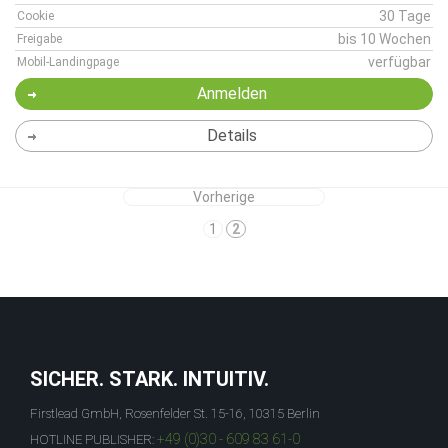
30 Tage
Cookie
bis 10 Wochen
Freigabe
verfügbar
Mobil-Landingpage
Anmelden
Details
Vorherige
1
2
SICHER. STARK. INTUITIV.
Firstlead GmbH, Rosenfelder St. 15-16, 10315 Berlin
+49 (0)30 - 609 83 61-0
HOTLINE PUBLISHER: