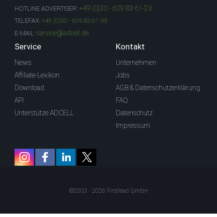
+49 (0)30 - 609 83 61-23
HOTLINE ADVERTISER:
TELEFAX:
+49 (0)30 - 609 83 61-99
service@adcell.de
E-MAIL:
Service
Kontakt
News
Unternehmen
Affiliate-Lexikon
Jobs
Download
AGB & Datenschutzerklärung
API
FAQ
Unterstütze ADCELL
Datenschutz
Impressum
©2003 - 2026 Firstlead GmbH