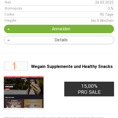
26.03.2025
Start
0 %
Stornoquote
90 Tage
Cookie
bis 6 Wochen
Freigabe
Anmelden
Details
Wegain Supplemente und Healthy Snacks
15,00%
PRO SALE