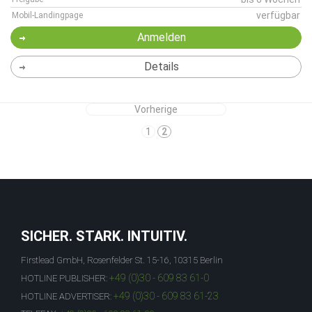
verfügbar
Mobil-Landingpage
Anmelden
Details
Vorherige
1
2
SICHER. STARK. INTUITIV.
Firstlead GmbH, Rosenfelder St. 15-16, 10315 Berlin
+49 (0)30 - 609 83 61-0
HOTLINE PUBLISHER:
+49 (0)30 - 609 83 61-23
HOTLINE ADVERTISER: