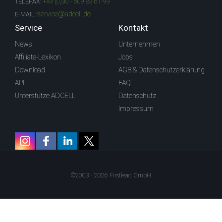
TELEFAX:
+49 (0)30 - 609 83 61-99
service@adcell.de
E-MAIL:
Service
Kontakt
News
Unternehmen
Affiliate-Lexikon
Jobs
Download
AGB & Datenschutzerklärung
API
FAQ
Unterstütze ADCELL
Datenschutz
Impressum
©2003 - 2026 Firstlead GmbH