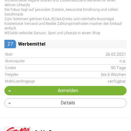
WEGAIN bietet vegane Snacks und zuckerreduzierte Getränke für einen
aktiven Lifestyle.
Der Fokus liegt auf gesunden Zutaten, bewusster Ernährung und vollem
Geschmack.
Zum Sortiment gehören EAA-/BCAA-Drinks und nahrhafte Nussriegel.
Kostenloser Versand und flexible Zahlungsmethoden machen den Einkauf
einfach.
WEGAIN verbindet Genuss, Sport und Lifestyle in einem Shop.
27
Werbemittel
26.05.2021
Start
n.a.
Stornoquote
90 Tage
Cookie
bis 6 Wochen
Freigabe
verfügbar
Mobil-Landingpage
Anmelden
Details