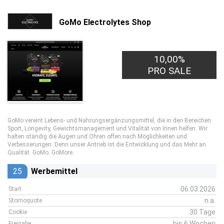
GoMo Electrolytes Shop
10,00%
PRO SALE
GoMo vereint Lebens- und Nahrungsergänzungsmittel, die in den Bereichen
Sport, Longevity, Gewichtsmanagement und Vitalität von Innen helfen. Wir
halten ständig die Augen und Ohren offen nach Möglichkeiten und
Verbesserungen. Denn unser Antrieb ist die Entwicklung und das Mehr an
Qualität. GoMo. GoMore.
25
Werbemittel
06.03.2026
Start
n.a.
Stornoquote
30 Tage
Cookie
bis 6 Wochen
Freigabe