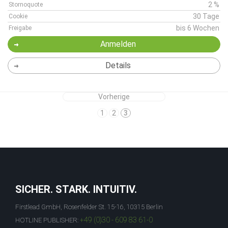
2 %
Stornoquote
30 Tage
Cookie
bis 6 Wochen
Freigabe
Anmelden
Details
Vorherige
1
2
3
SICHER. STARK. INTUITIV.
Firstlead GmbH, Rosenfelder St. 15-16, 10315 Berlin
+49 (0)30 - 609 83 61-0
HOTLINE PUBLISHER: