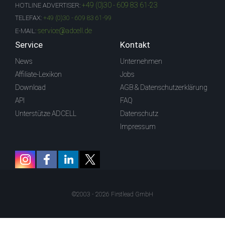
+49 (0)30 - 609 83 61-23
HOTLINE ADVERTISER:
TELEFAX:
+49 (0)30 - 609 83 61-99
service@adcell.de
E-MAIL:
Service
Kontakt
News
Unternehmen
Affiliate-Lexikon
Jobs
Download
AGB & Datenschutzerklärung
API
FAQ
Unterstütze ADCELL
Datenschutz
Impressum
©2003 - 2026 Firstlead GmbH