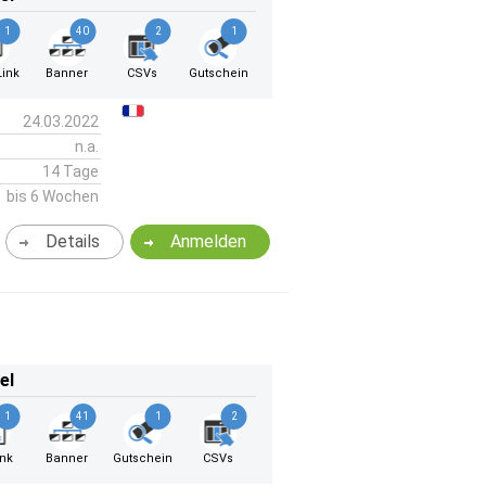
1
40
2
1
ink
Banner
CSVs
Gutschein
24.03.2022
n.a.
14 Tage
bis 6 Wochen
Details
Anmelden
el
1
41
1
2
ink
Banner
Gutschein
CSVs