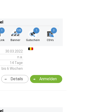
el
1
105
1
3
ink
Banner
Gutschein
CSVs
30.03.2022
n.a.
14 Tage
bis 6 Wochen
Details
Anmelden
el