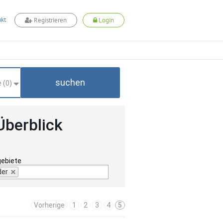
kt
Registrieren
Login
suchen
 (
0
)
Überblick
gebiete
der
Vorherige
1
2
3
4
5