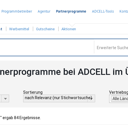
Programmbetreiber
Agentur
Partnerprogramme
ADCELL-Tools
Konta
ht
Werbemittel
Gutscheine
Aktionen
Erweiterte Suche
tnerprogramme bei ADCELL im 
Sortierung
Vertriebs
nach Relevanz (nur Stichwortsuche)
Alle Län
g
" ergab 84 Ergebnisse.