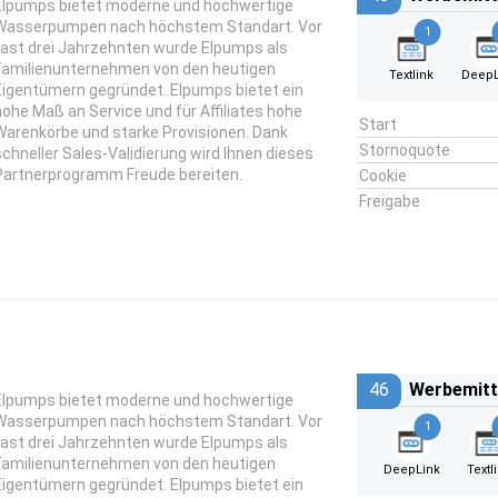
Elpumps bietet moderne und hochwertige
Wasserpumpen nach höchstem Standart. Vor
1
fast drei Jahrzehnten wurde Elpumps als
Familienunternehmen von den heutigen
Textlink
DeepL
Eigentümern gegründet. Elpumps bietet ein
hohe Maß an Service und für Affiliates hohe
Start
Warenkörbe und starke Provisionen. Dank
Stornoquote
schneller Sales-Validierung wird Ihnen dieses
Partnerprogramm Freude bereiten.
Cookie
Freigabe
46
Werbemitt
Elpumps bietet moderne und hochwertige
Wasserpumpen nach höchstem Standart. Vor
1
fast drei Jahrzehnten wurde Elpumps als
Familienunternehmen von den heutigen
DeepLink
Textl
Eigentümern gegründet. Elpumps bietet ein