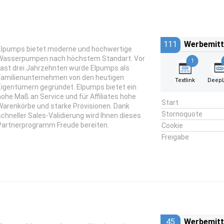
111
Werbemitt
Elpumps bietet moderne und hochwertige
Wasserpumpen nach höchstem Standart. Vor
1
fast drei Jahrzehnten wurde Elpumps als
Familienunternehmen von den heutigen
Textlink
DeepL
Eigentümern gegründet. Elpumps bietet ein
hohe Maß an Service und für Affiliates hohe
Start
Warenkörbe und starke Provisionen. Dank
Stornoquote
schneller Sales-Validierung wird Ihnen dieses
Partnerprogramm Freude bereiten.
Cookie
Freigabe
45
Werbemitt