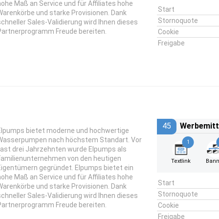
hohe Maß an Service und für Affiliates hohe
Start
Warenkörbe und starke Provisionen. Dank
Stornoquote
schneller Sales-Validierung wird Ihnen dieses
Partnerprogramm Freude bereiten.
Cookie
Freigabe
45
Werbemitt
Elpumps bietet moderne und hochwertige
Wasserpumpen nach höchstem Standart. Vor
1
fast drei Jahrzehnten wurde Elpumps als
Familienunternehmen von den heutigen
Textlink
Bann
Eigentümern gegründet. Elpumps bietet ein
hohe Maß an Service und für Affiliates hohe
Start
Warenkörbe und starke Provisionen. Dank
Stornoquote
schneller Sales-Validierung wird Ihnen dieses
Partnerprogramm Freude bereiten.
Cookie
Freigabe