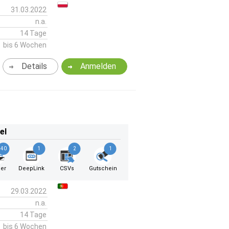
31.03.2022
n.a.
14 Tage
bis 6 Wochen
Details
Anmelden
el
40
1
2
1
er
DeepLink
CSVs
Gutschein
29.03.2022
n.a.
14 Tage
bis 6 Wochen