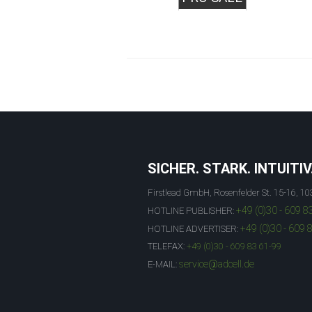
SICHER. STARK. INTUITIV
Firstlead GmbH, Rosenfelder St. 15-16, 10
+49 (0)30 - 609 8
HOTLINE PUBLISHER:
+49 (0)30 - 609 
HOTLINE ADVERTISER:
TELEFAX:
+49 (0)30 - 609 83 61-99
service@adcell.de
E-MAIL: