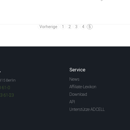
Vorherige
1
2
3
4
5
.
Service
News
315 Berlin
Affiliate-Lexikon
3 61-0
Download
83 61-23
API
Unterstütze ADCELL