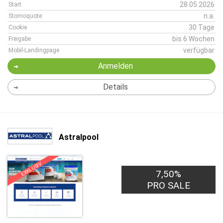
28.05.2026
Start
n.a.
Stornoquote
30 Tage
Cookie
bis 6 Wochen
Freigabe
verfügbar
Mobil-Landingpage
Anmelden
Details
Astralpool
EXKLUSIV
7,50%
PRO SALE