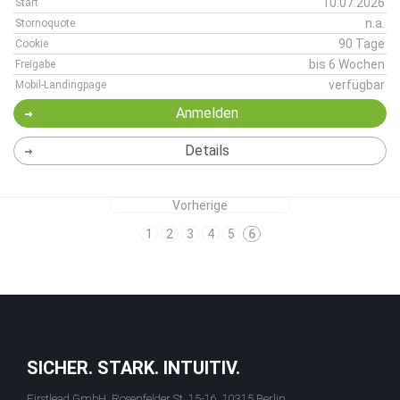
10.07.2026
Start
n.a.
Stornoquote
90 Tage
Cookie
bis 6 Wochen
Freigabe
verfügbar
Mobil-Landingpage
Anmelden
Details
Vorherige
1
2
3
4
5
6
SICHER. STARK. INTUITIV.
Firstlead GmbH, Rosenfelder St. 15-16, 10315 Berlin