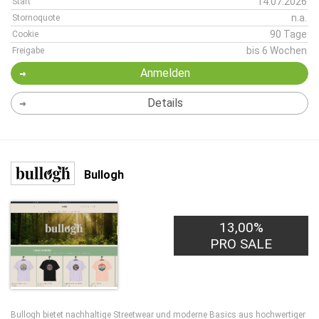
14.07.2026
Start
n.a.
Stornoquote
90 Tage
Cookie
bis 6 Wochen
Freigabe
Anmelden
Details
Bullogh
13,00%
PRO SALE
Bullogh bietet nachhaltige Streetwear und moderne Basics aus hochwertiger