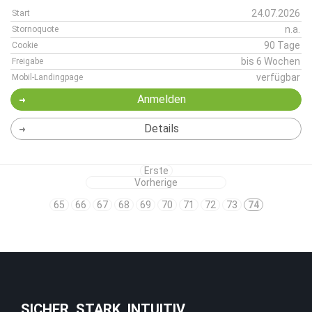
24.07.2026
Start
n.a.
Stornoquote
90 Tage
Cookie
bis 6 Wochen
Freigabe
verfügbar
Mobil-Landingpage
Anmelden
Details
Erste
Vorherige
65
66
67
68
69
70
71
72
73
74
SICHER. STARK. INTUITIV.