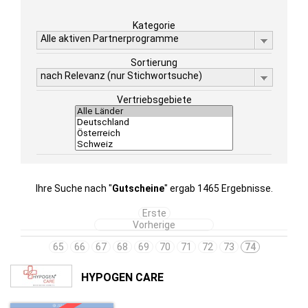
Kategorie
Alle aktiven Partnerprogramme
Sortierung
nach Relevanz (nur Stichwortsuche)
Vertriebsgebiete
Ihre Suche nach "
Gutscheine
" ergab 1465 Ergebnisse.
Erste
Vorherige
65
66
67
68
69
70
71
72
73
74
HYPOGEN CARE