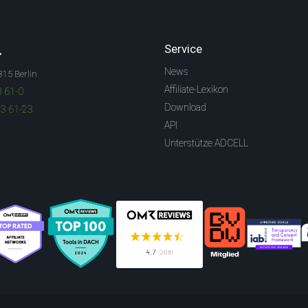
.
Service
News
315 Berlin
Affiliate-Lexikon
3 61-0
Download
83 61-23
API
Unterstütze ADCELL