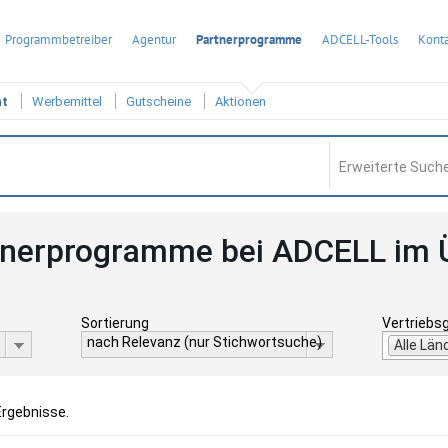
Programmbetreiber
Agentur
Partnerprogramme
ADCELL-Tools
Konta
ht
Werbemittel
Gutscheine
Aktionen
Erweiterte Suche
tnerprogramme bei ADCELL im 
Sortierung
Vertriebs
nach Relevanz (nur Stichwortsuche)
Alle Län
Ergebnisse.