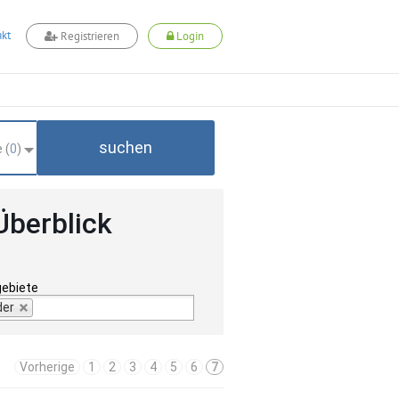
kt
Registrieren
Login
suchen
 (
0
)
Überblick
gebiete
der
Vorherige
1
2
3
4
5
6
7