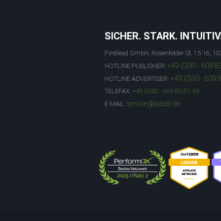
SICHER. STARK. INTUITIV
Firstlead GmbH, Rosenfelder St. 15-16, 10
+49 (0)30 - 609 8
HOTLINE PUBLISHER:
+49 (0)30 - 609 
HOTLINE ADVERTISER:
TELEFAX:
+49 (0)30 - 609 83 61-99
service@adcell.de
E-MAIL: