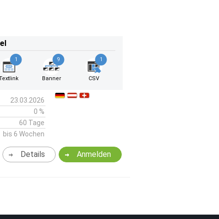
el
1
9
1
Textlink
Banner
CSV
23.03.2026
0 %
60 Tage
bis 6 Wochen
Details
Anmelden