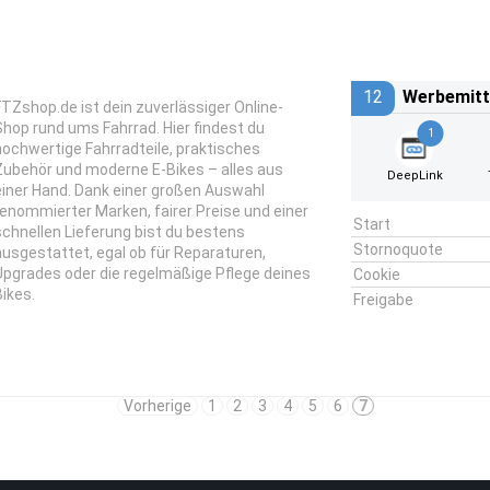
12
Werbemitt
FTZshop.de ist dein zuverlässiger Online-
Shop rund ums Fahrrad. Hier findest du
1
hochwertige Fahrradteile, praktisches
Zubehör und moderne E-Bikes – alles aus
DeepLink
einer Hand. Dank einer großen Auswahl
renommierter Marken, fairer Preise und einer
Start
schnellen Lieferung bist du bestens
Stornoquote
ausgestattet, egal ob für Reparaturen,
Upgrades oder die regelmäßige Pflege deines
Cookie
Bikes.
Freigabe
Vorherige
1
2
3
4
5
6
7