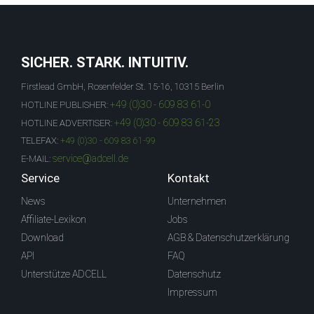
SICHER. STARK. INTUITIV.
Firstlead GmbH, Rosenfelder St. 15-16, 10315 Berlin
+49 (0)30 - 609 83 61-0
HOTLINE PUBLISHER:
+49 (0)30 - 609 83 61-23
HOTLINE ADVERTISER:
TELEFAX:
+49 (0)30 - 609 83 61-99
service@adcell.de
E-MAIL:
Service
Kontakt
News
Unternehmen
Affiliate-Lexikon
Jobs
Download
AGB & Datenschutzerklärung
API
FAQ
Unterstütze ADCELL
Datenschutz
Impressum