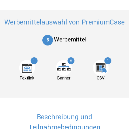
Werbemittelauswahl von PremiumCase
Werbemittel
8
1
6
1
Textlink
Banner
CSV
Beschreibung und
Teilnahmebedingungen